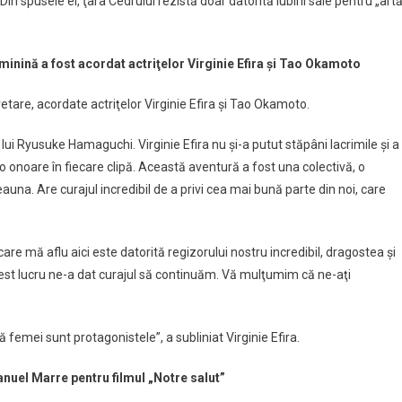
in spusele ei, ţara Cedrului rezistă doar datorită iubirii sale pentru „art
inină a fost acordat actriţelor Virginie Efira şi Tao Okamoto
etare, acordate actriţelor Virginie Efira şi Tao Okamoto.
lui Ryusuke Hamaguchi. Virginie Efira nu şi-a putut stăpâni lacrimile şi a
şi o onoare în fiecare clipă. Această aventură a fost una colectivă, o
una. Are curajul incredibil de a privi cea mai bună parte din noi, care
re mă aflu aici este datorită regizorului nostru incredibil, dragostea şi
cest lucru ne-a dat curajul să continuăm. Vă mulţumim că ne-aţi
 femei sunt protagonistele”, a subliniat Virginie Efira.
nuel Marre pentru filmul „Notre salut”