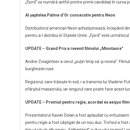
„Fjord” se numără astfel printre primii candidaţi în cursa 
Al şaptelea Palme d’Or consecutiv pentru Neon
Distribuitorul american Neon achiziţionează, începând din 
pentru a-l distribui în Statele Unite. „Fjord” este următorul.
UPDATE – Grand Prix a revenit filmului „Minotaure”
Andrei Zviagintsev a cerut „puţin timp să-şi revină”. Filmul
burgheziei ruse.
Regizorul, care trăieşte în exil, i-a transmis lui Vladimir P
sfârşitul masacrului, iar singurul care poate face acest l
UPDATE –
Premiul pentru regie, acordat ex aequo film
Prezentatorul Xavier Dolan a fost aplaudat cu entuziasm 
pentru regie a fost câştigat de un nou duo. Trofeul a fos
trip-ul său în alb-negru „Fatherland” şi duo-ului spaniol Los