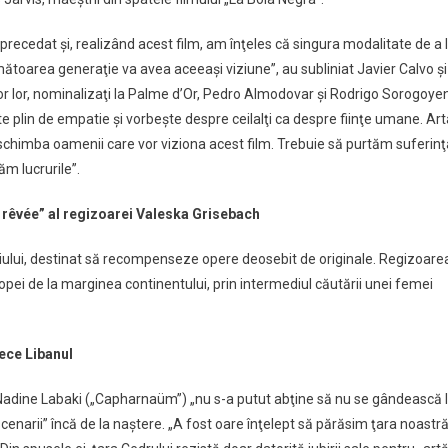
ecedat şi, realizând acest film, am înţeles că singura modalitate de a 
oarea generaţie va avea aceeaşi viziune”, au subliniat Javier Calvo şi
r lor, nominalizaţi la Palme d’Or, Pedro Almodovar şi Rodrigo Sorogoyen
te plin de empatie şi vorbeşte despre ceilalţi ca despre fiinţe umane. Art
chimba oamenii care vor viziona acest film. Trebuie să purtăm suferinţ
ăm lucrurile”.
 rêvée” al regizoarei Valeska Grisebach
uriului, destinat să recompenseze opere deosebit de originale. Regizoare
pei de la marginea continentului, prin intermediul căutării unei femei
ece Libanul
Nadine Labaki („Capharnaüm”) „nu s-a putut abţine să nu se gândească 
narii” încă de la naştere. „A fost oare înţelept să părăsim ţara noastră