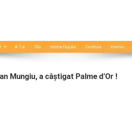
l
A 7-a
Clio
Istoria Clujului
Cooltura
Interviu
ian Mungiu, a câştigat Palme d’Or !