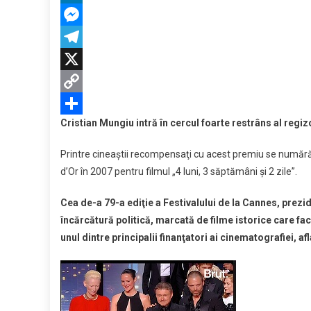
Mungiu,
LinkedIn
a
Messenger
câştigat
Telegram
Palme
d’Or
X
!
Copy
Cristian Mungiu intră în cercul foarte restrâns al regi
Link
Partajează
Printre cineaştii recompensaţi cu acest premiu se număr
d’Or în 2007 pentru filmul „4 luni, 3 săptămâni şi 2 zile”.
Cea de-a 79-a ediţie a Festivalului de la Cannes, prez
încărcătură politică, marcată de filme istorice care fa
unul dintre principalii finanţatori ai cinematografiei, a