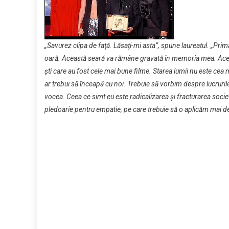
„Savurez clipa de faţă. Lăsaţi-mi asta”, spune laureatul. „Pr
oară. Această seară va rămâne gravată în memoria mea. Acest
şti care au fost cele mai bune filme. Starea lumii nu este cea
ar trebui să înceapă cu noi. Trebuie să vorbim despre lucruril
vocea. Ceea ce simt eu este radicalizarea şi fracturarea socie
pledoarie pentru empatie, pe care trebuie să o aplicăm mai d