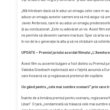
„Mă întrebam dacă să le aduc un omagiu celor care m-au pr
aduce un omagiu acestor oameni era să mă asigur că următ
Javier Ambrossi, care le-au adus un omagiu predecesorilo
Şi au concluzionat: „Este cu adevărat un vis. Acest film es
ne permite să devenim oameni mai buni. Sper că arta va s
în noi de la o generaţie la alta şi să ne străduim să schimb
UPDATE – Premiul juriului acordat filmului „L’Aventure
Acest film cu accente bulgare a fost distins cu Premiul j
Valeska Grisebach explorează aici o faţetă ascunsă a Euro
care încearcă să-şi regăsească prietenul din copilărie.
Un gând pentru „cele mai sumbre scenarii” prin care tr
Înainte de a înmâna premiul pentru scenariu, regizoarea 
Liban”. O ţară „condamnată să trăiască cele mai sumbre sce