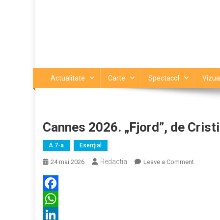
Actualitate
Carte
Spectacol
Vizua
Cannes 2026. „Fjord”, de Crist
A 7-a
Esenţial
Redactia
on
24 mai 2026
Leave a Comment
Cannes
2026.
„Fjord”,
Facebook
de
WhatsApp
Cristian