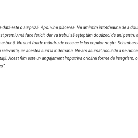
ima dată este o surpriză. Apoi vine plăcerea. Ne amintim întotdeauna de a dou
 premiu mă face fericit, dar va trebui să aşteptăm douăzeci de ani pentru 
 mai bună. Nu sunt foarte mândru de ceea ce le las copiilor noştri. Schimbare
e relevante, iar acestea sunt la îndemână. Ne-am asumat riscul de a ne ridica
tăţii. Acest film este un angajament împotriva oricărei forme de integrism, o
es”.