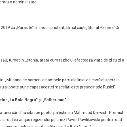
pentru o nominalizare.
2019 cu „Parasite”, în mod constant, filmul câştigător al Palme d’Or
 său, turnat în Letonia, arată cum războiul afectează viaţa de zi cu zi a
utin: „Milioane de oameni de ambele părţi ale liniei de conflict speră la
ucru şi poate pune capăt acestei măcelări este preşedintele Rusiei”.
elor „La Bola Negra” şi „Fatherland”
atunci când l-a citat pe poetul palestinian Mahmoud Darwish. Premiul
t acordat ex aequo regizorului polonez Pawel Pawlikowski pentru road-
 Jarvis, maeştrii din spatele filmului „La Bola Negra”.