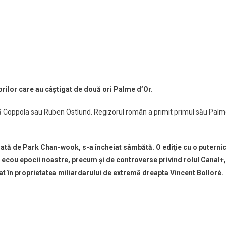
zorilor care au câştigat de două ori Palme d’Or.
ă Coppola sau Ruben Östlund. Regizorul român a primit primul său Pal
idată de Park Chan-wook, s-a încheiat sâmbătă. O ediţie cu o puterni
c ecou epocii noastre, precum şi de controverse privind rolul Canal+,
flat în proprietatea miliardarului de extremă dreapta Vincent Bolloré.