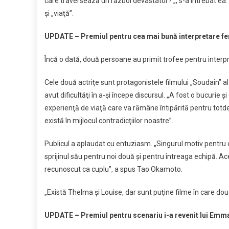
care traversează un război devastator? „, s-a întrebat ea. D
şi „viaţă”.
UPDATE – Premiul pentru cea mai bună interpretare fem
Încă o dată, două persoane au primit trofee pentru interpr
Cele două actriţe sunt protagonistele filmului „Soudain” al 
avut dificultăţi în a-şi începe discursul. „A fost o bucurie 
experienţă de viaţă care va rămâne întipărită pentru totdea
există în mijlocul contradicţiilor noastre”.
Publicul a aplaudat cu entuziasm. „Singurul motiv pentru ca
sprijinul său pentru noi două şi pentru întreaga echipă. A
recunoscut ca cuplu”, a spus Tao Okamoto.
„Există Thelma şi Louise, dar sunt puţine filme în care două
UPDATE – Premiul pentru scenariu i-a revenit lui Emma