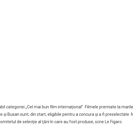
il categoriei „Cel mai bun film internaţional”. Filmele premiate la maril
 şi Busan sunt, din start, eligibile pentru a concura şi a fi preselectate. 
itetul de selecţie al ţării în care au fost produse, scrie Le Figaro.