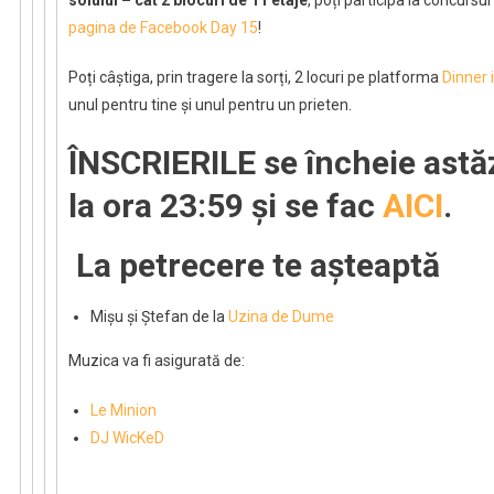
pagina de Facebook Day 15
!
Poți câștiga, prin tragere la sorți, 2 locuri pe platforma
Dinner 
unul pentru tine și unul pentru un prieten.
ÎNSCRIERILE se încheie astăzi
la ora 23:59 și se fac
AICI
.
La petrecere te așteaptă
Mișu și Ștefan de la
Uzina de Dume
Muzica va fi asigurată de:
Le Minion
DJ WicKeD