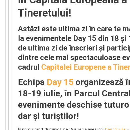
19
Tineretului!
iulie!
Astăzi este ultima zi în care te m
la evenimentele Day 15 din 18 și 
de ultima zi de înscrieri și partic
dintre cele mai spectaculoase e
cadrul
Capitalei Europene a Tiner
Echipa
Day 15
organizează î
18-19 iulie, în Parcul Central
evenimente deschise tuturor 
dar și turiștilor!
În primul rând, duminică, pe 19 iulie va avea loc „
Day 15 iulie 