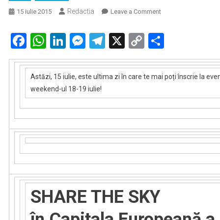
Redactia
on
15 iulie 2015
Leave a Comment
Astăzi
este
Facebook
WhatsApp
LinkedIn
Messenger
Telegram
X
Copy
Partaje
ultima
Link
zi
în
Astăzi, 15 iulie, este ultima zi în care te mai poți înscrie la e
care
weekend-ul 18-19 iulie!
te
mai
poți
înscrie
la
evenimentele
Day
15
din
SHARE THE SKY
weekend-
ul
în Capitala Europeană a
18-