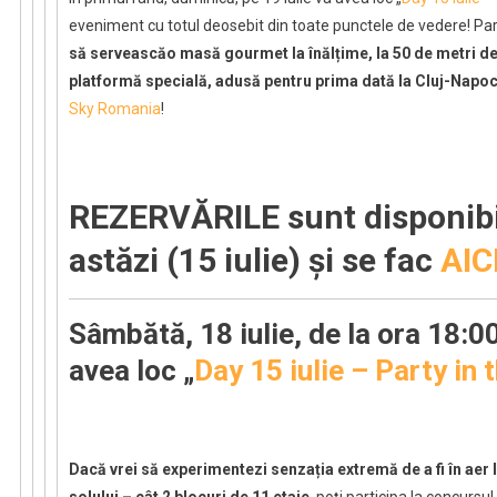
eveniment cu totul deosebit din toate punctele de vedere! Part
să serveascăo masă gourmet la înălțime, la 50 de metri de
platformă specială, adusă pentru prima dată la Cluj-Napo
Sky Romania
!
REZERVĂRILE sunt disponibi
astăzi (15 iulie) și se fac
AIC
Sâmbătă, 18 iulie, de la ora 18:00
avea loc „
Day 15 iulie – Party in 
Dacă vrei să experimentezi senzația extremă de a fi în aer
solului – cât 2 blocuri de 11 etaje
, poți participa la concursu