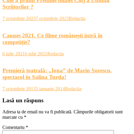
Cine a primit Premiile filialei Cluj a Uniunii
Scriitorilor ?
7 octombrie 2023
7 octombrie 2023
Redactia
Cannes 2021. Ce filme românești intră în
competiție?
6 iulie 2021
6 iulie 2021
Redactia
Premieră teatrală: „Iona” de Marin Sorescu,
spectacol în Salina Turda!
7 octombrie 2013
5 ianuarie 2014
Redactia
Lasă un răspuns
Adresa ta de email nu va fi publicată.
Câmpurile obligatorii sunt
marcate cu
*
Comentariu
*