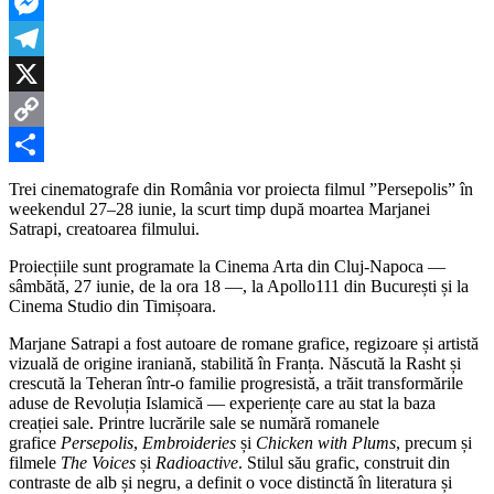
LinkedIn
Satrapi
Messenger
Telegram
X
Copy
Link
Partajează
Trei cinematografe din România vor proiecta filmul ”Persepolis” în
weekendul 27–28 iunie, la scurt timp după moartea Marjanei
Satrapi, creatoarea filmului.
Proiecțiile sunt programate la Cinema Arta din Cluj-Napoca —
sâmbătă, 27 iunie, de la ora 18 —, la Apollo111 din București și la
Cinema Studio din Timișoara.
Marjane Satrapi a fost autoare de romane grafice, regizoare și artistă
vizuală de origine iraniană, stabilită în Franța. Născută la Rasht și
crescută la Teheran într-o familie progresistă, a trăit transformările
aduse de Revoluția Islamică — experiențe care au stat la baza
creației sale. Printre lucrările sale se numără romanele
grafice
Persepolis
,
Embroideries
și
Chicken with Plums
, precum și
filmele
The Voices
și
Radioactive
. Stilul său grafic, construit din
contraste de alb și negru, a definit o voce distinctă în literatura și