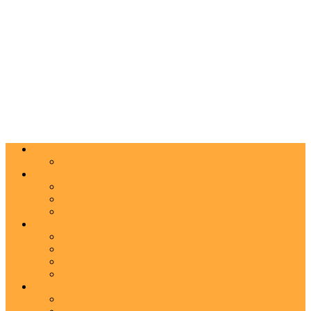
Actualitate
Agenda
Carte
Proză
Poezie
Critică
Spectacol
Teatru
Operă
Dans
Muzica
Vizual
Foto