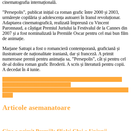
cinematografia internațională.
”Persepolis”, publicat inițial ca roman grafic între 2000 și 2003,
urmărește copilăria și adolescența autoarei în Iranul revoluționar.
Adaptarea cinematografică, realizată împreună cu Vincent
Paronnaud, a câștigat Premiul Juriului la Festivalul de la Cannes din
2007 și a fost nominalizată la Premiile Oscar pentru cel mai bun film
de animație.
Marjane Satrapi a fost o romancieră contemporană, graficiană și
ilustratoare de naționalitate iraniană, dar și franceză. A primit
numeroase premii pentru animația sa, ”Persepolis”, cât și pentru cel
de-al doilea roman grafic Broderii. A scris și literatură pentru copii.
A decedat în 4 iunie.
Navigare
UBB aduce la Contemporar expoziția „Once Upon a Time in the
Living Room of the Tiny Dollhouse”
în
Serialul „Dutton Ranch”, difuzat de SkyShowtime, va avea al doilea
articole
sezon
Articole asemanatoare