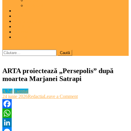
Pictură
Sculptură
A 7-a
Clio
Istoria Clujului
Cooltura
Interviu
Special
site mode button
Caută
după:
ARTA proiectează „Persepolis” după
moartea Marjanei Satrapi
A 7-a
Esenţial
on
24 iunie 2026
Redactia
Leave a Comment
ARTA
proiectează
„Persepolis”
Facebook
după
WhatsApp
moartea
Marjanei