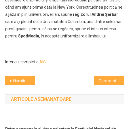
deschidere a spiritului și a libertății individuale pe care am trăit-o
m-
când am ajuns prima dată la New York. Corectitudinea politică ne
a
așază în plin univers orwellian, spune
regizorul Andrei Șerban
călit.
,
Această
care a și plecat de la Universitatea Columbia, una dintre cele mai
lume
prestigioase, pentru că nu se regăsea, spune el într-un interviu
a
pentru
SpotMedia
, în această uniformizare a limbajului.
tuturor
făgăduințelor
a
cam
Interviul complet e
AICI
dispărut,
diviziunea
Navigare
continuă
Numărul de vizitatori e în creștere la Grădina Botanică. Citește cifrele
Care sunt artiștii care vor expune la galeria LA CAVE a Institutului Francez
în
în
America,
ARTICOLE ASEMANATOARE
ne
articole
aflăm
în
plin
univers