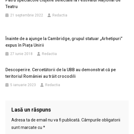
Patru spectacole clujene selectate la Festivalul Național de
orwelian”
Teatru
21 septembrie 2022
Redactia
Înainte de a ajunge la Cambridge, grupul statuar „Arhetipuri’’
expus în Piața Unirii
27 iunie 2018
Redactia
Descoperire. Cercetătorii de la UBB au demonstrat că pe
teritoriul României au trăit crocodili
5 ianuarie 2023
Redactia
Lasă un răspuns
Adresa ta de email nu va fi publicată.
Câmpurile obligatorii
sunt marcate cu
*