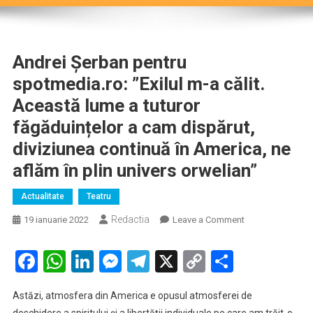
Andrei Șerban pentru
spotmedia.ro: ”Exilul m-a călit.
Această lume a tuturor
făgăduințelor a cam dispărut,
diviziunea continuă în America, ne
aflăm în plin univers orwelian”
Actualitate
Teatru
Redactia
on
19 ianuarie 2022
Leave a Comment
Andrei
Șerban
Facebook
WhatsApp
LinkedIn
Messenger
Telegram
X
Copy
Partaje
pentru
Link
spotmedia.ro:
Astăzi, atmosfera din America e opusul atmosferei de
”Exilul