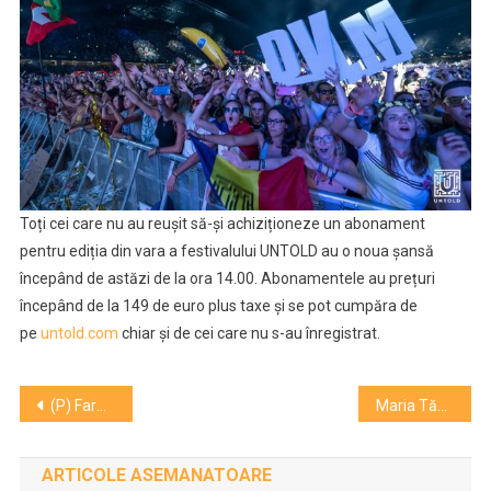
Toți cei care nu au reușit să-și achiziționeze un abonament
pentru ediția din vara a festivalului UNTOLD au o noua șansă
începând de astăzi de la ora 14.00. Abonamentele au prețuri
începând de la 149 de euro plus taxe și se pot cumpăra de
pe
untold.com
chiar și de cei care nu s-au înregistrat.
Navigare
(P) Farmec deschide în Pitești cel de-al doilea magazin Gerovital în sistem de franciză
Maria Tănase spion? Ce spune autorul celei mai bune cărți despre marea artistă
în
ARTICOLE ASEMANATOARE