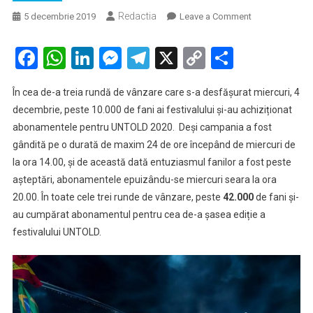
Redactia
on
5 decembrie 2019
Leave a Comment
Alte
10.000
Facebook
WhatsApp
LinkedIn
Messenger
Telegram
X
Copy
Partaje
de
Link
abonamente
În cea de-a treia rundă de vânzare care s-a desfășurat miercuri, 4
epuizate
decembrie, peste 10.000 de fani ai festivalului și-au achiziționat
la
abonamentele pentru UNTOLD 2020. Deși campania a fost
Untold
gândită pe o durată de maxim 24 de ore începând de miercuri de
2020.
42.000
la ora 14.00, și de această dată entuziasmul fanilor a fost peste
în
așteptări, abonamentele epuizându-se miercuri seara la ora
total!
20.00. În toate cele trei runde de vânzare, peste
42.000
de fani și-
au cumpărat abonamentul pentru cea de-a șasea ediție a
festivalului UNTOLD.