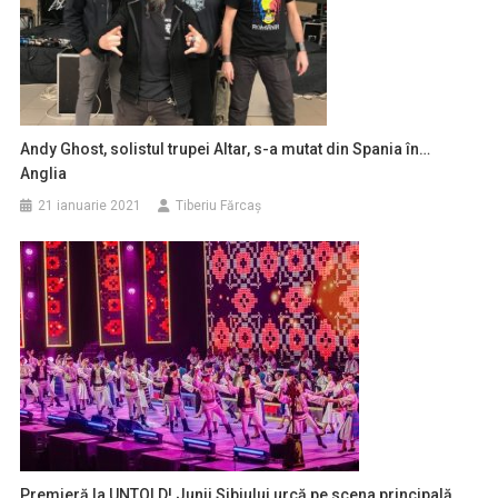
Andy Ghost, solistul trupei Altar, s-a mutat din Spania în…
Anglia
21 ianuarie 2021
Tiberiu Fărcaş
Premieră la UNTOLD! Junii Sibiului urcă pe scena principală