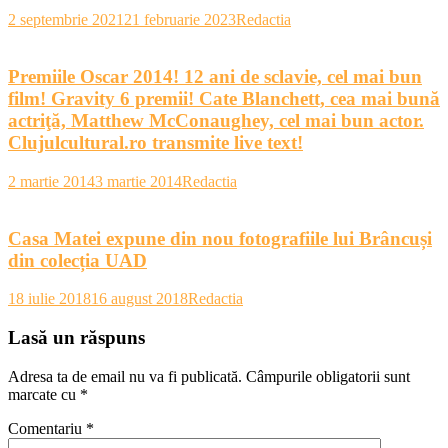
2 septembrie 2021
21 februarie 2023
Redactia
Premiile Oscar 2014! 12 ani de sclavie, cel mai bun
film! Gravity 6 premii! Cate Blanchett, cea mai bună
actriţă, Matthew McConaughey, cel mai bun actor.
Clujulcultural.ro transmite live text!
2 martie 2014
3 martie 2014
Redactia
Casa Matei expune din nou fotografiile lui Brâncuși
din colecția UAD
18 iulie 2018
16 august 2018
Redactia
Lasă un răspuns
Adresa ta de email nu va fi publicată.
Câmpurile obligatorii sunt
marcate cu
*
Comentariu
*