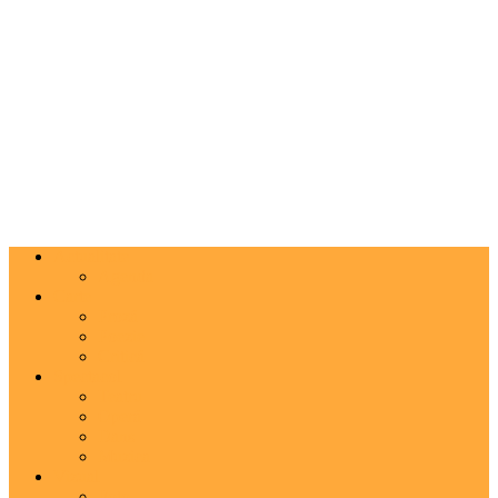
Actualitate
Agenda
Carte
Proză
Poezie
Critică
Spectacol
Teatru
Operă
Dans
Muzica
Vizual
Foto