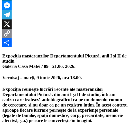
Galeria
LinkedIn
Casa
Matei
Messenger
Telegram
X
Copy
Link
Partajează
Expoziția masteranzilor Departamentului Pictură, anii I și II de
studiu
Galeria Casa Matei / 09
‑
21.06. 2026.
Vernisaj – marți, 9 iunie 2026, ora 18.00.
Expoziția reunește lucrări recente ale masteranzilor
Departamentului Pictură, din anii I și II de studiu, într-un
cadru care tratează autobiograficul ca pe un domeniu comun
de cercetare, și nu doar ca pe un registru intim. În acest context,
aproape fiecare lucrare pornește de la experiențe personale
(legate de familie, spații domestice, corp, precaritate, memorie
afectivă, ș.a.) pe care le convertește în imagini.