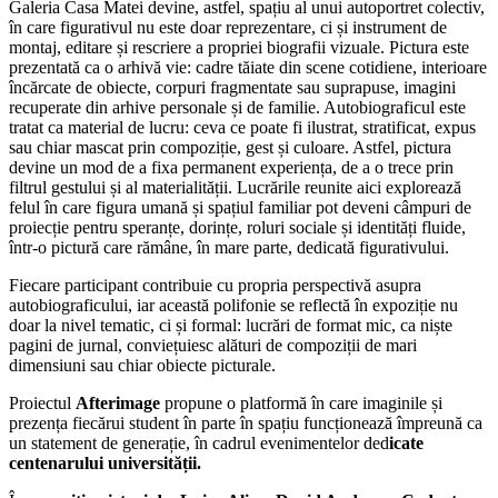
Galeria Casa Matei devine, astfel, spațiu al unui autoportret colectiv,
în care figurativul nu este doar reprezentare, ci și instrument de
montaj, editare și rescriere a propriei biografii vizuale. Pictura este
prezentată ca o arhivă vie: cadre tăiate din scene cotidiene, interioare
încărcate de obiecte, corpuri fragmentate sau suprapuse, imagini
recuperate din arhive personale și de familie. Autobiograficul este
tratat ca material de lucru: ceva ce poate fi ilustrat, stratificat, expus
sau chiar mascat prin compoziție, gest și culoare. Astfel, pictura
devine un mod de a fixa permanent experiența, de a o trece prin
filtrul gestului și al materialității. Lucrările reunite aici explorează
felul în care figura umană și spațiul familiar pot deveni câmpuri de
proiecție pentru speranțe, dorințe, roluri sociale și identități fluide,
într-o pictură care rămâne, în mare parte, dedicată figurativului.
Fiecare participant contribuie cu propria perspectivă asupra
autobiograficului, iar această polifonie se reflectă în expoziție nu
doar la nivel tematic, ci și formal: lucrări de format mic, ca niște
pagini de jurnal, conviețuiesc alături de compoziții de mari
dimensiuni sau chiar obiecte picturale.
Proiectul
Afterimage
propune o platformă în care imaginile și
prezența fiecărui student în parte în spațiu funcționează împreună ca
un statement de generație, în cadrul evenimentelor ded
icate
centenarului universității.