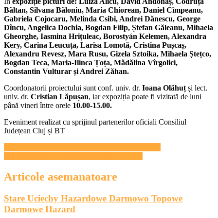
În
expoziție picturi de: Luiza Alicu, David Andonaș, Codruța
Băltan, Silvana Băloniu, Maria Chiorean, Daniel Cîmpeanu,
Gabriela Cojocaru, Melinda Csibi, Andrei Dănescu, George
Dîncu, Angelica Dochia, Bogdan Filip, Ștefan Găleanu, Mihaela
Gheorghe, Iasmina Hrițuleac, Borostyán Kelemen, Alexandra
Kery, Carina Leucuța, Larisa Lomotă, Cristina Pușcaș,
Alexandru Revesz, Mara Rusu, Gizela Sztoika, Mihaela Ștețco,
Bogdan Teca, Maria-Ilinca Țoța, Mădălina Vîrgolici,
Constantin Vulturar și Andrei Zăhan.
Coordonatorii proiectului sunt conf. univ. dr.
Ioana Olăhuț
și lect.
univ. dr.
Cristian Lăpușan
, iar expoziția poate fi vizitată de luni
până vineri între orele
10.00-15.00.
Eveniment realizat cu sprijinul partenerilor oficiali Consiliul
Județean Cluj și BT
Navigare
Concert memorabil Lisa Simone la Jazz in the Park
Jazz in the Park 2026: public de peste 20.000
în
articole
Articole asemanatoare
Stare Uciechy Hazardowe Darmowo Topowe
Darmowe Hazard