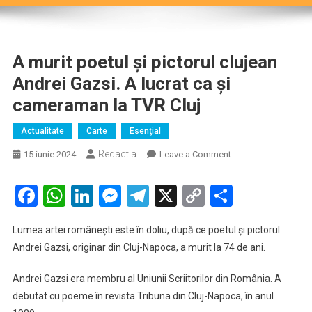
A murit poetul și pictorul clujean
Andrei Gazsi. A lucrat ca și
cameraman la TVR Cluj
Actualitate
Carte
Esenţial
Redactia
on
15 iunie 2024
Leave a Comment
A
murit
Facebook
WhatsApp
LinkedIn
Messenger
Telegram
X
Copy
Partaje
poetul
Link
și
Lumea artei românești este în doliu, după ce poetul și pictorul
pictorul
Andrei Gazsi, originar din Cluj-Napoca, a murit la 74 de ani.
clujean
Andrei
Andrei Gazsi era membru al Uniunii Scriitorilor din România. A
Gazsi.
debutat cu poeme în revista Tribuna din Cluj-Napoca, în anul
A