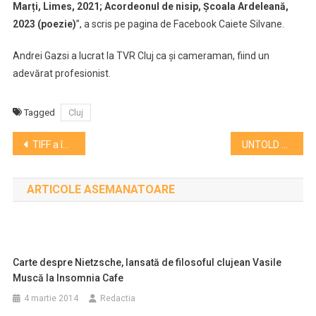
Marți, Limes, 2021; Acordeonul de nisip, Școala Ardeleană,
2023 (poezie)
”, a scris pe pagina de Facebook Caiete Silvane.
Andrei Gazsi a lucrat la TVR Cluj ca și cameraman, fiind un
adevărat profesionist.
Tagged
Cluj
Navigare
TIFF a început cu filmul Dogman şi cu o prezentare de câini vedetă
UNTOLD DUBAI a fost desemnat festivalul anului în Orientul Mijlociu în 2024
în
ARTICOLE ASEMANATOARE
articole
Carte despre Nietzsche, lansată de filosoful clujean Vasile
Muscă la Insomnia Cafe
4 martie 2014
Redactia