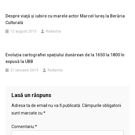
Despre viaţă şi iubire cu marele actor Marcel Iureş la Berăria
Culturală
12 august 2015
Redactia
Evoluția cartografiei spațiului dunărean de la 1650 la 1800 în
expusă la UBB
21 ianuarie 2019
Redactia
Lasă un răspuns
Adresa ta de email nu va fi publicată.
Câmpurile obligatorii
sunt marcate cu
*
Comentariu
*