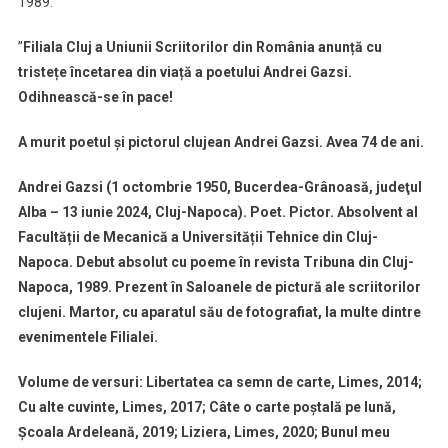
1989.
lucrat
ca
”
Filiala Cluj a Uniunii Scriitorilor din România anunță cu
și
tristețe încetarea din viață a poetului Andrei Gazsi.
cameraman
la
Odihnească-se în pace!
TVR
Cluj
A murit poetul și pictorul clujean Andrei Gazsi. Avea 74 de ani.
Andrei Gazsi (1 octombrie 1950, Bucerdea-Grânoasă, judeţul
Alba – 13 iunie 2024, Cluj-Napoca). Poet. Pictor. Absolvent al
Facultății de Mecanică a Universității Tehnice din Cluj-
Napoca. Debut absolut cu poeme în revista Tribuna din Cluj-
Napoca, 1989. Prezent în Saloanele de pictură ale scriitorilor
clujeni. Martor, cu aparatul său de fotografiat, la multe dintre
evenimentele Filialei.
Volume de versuri: Libertatea ca semn de carte, Limes, 2014;
Cu alte cuvinte, Limes, 2017; Câte o carte poștală pe lună,
Școala Ardeleană, 2019; Liziera, Limes, 2020; Bunul meu