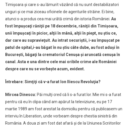
Timişoara şi care s-au lămurit văzând că nu sunt destabilizatori
unguri şi ce mai ziceau oficinele de agenturile străine. Ei bine,
atunci s-a produs cea mai urâtă crimă din istoria României.
Au
fost împuşcaţi răniţii pe 18 decembrie, răniţii din Timişoara,
unii împuşcaţi în picior, alţii în mână, alţii în piept, nu ştiu ce,
dar care au supravieţuit. Au intrat securiştii, i-au împuşcat pe
patul de spital,i-au băgat în nu ştiu câte dube, au fost aduşi în
Bucureşti, băgaţi la crematoriul Cenuşa şi aruncată cenuşa în
canal. Asta e una dintre cele mai oribile crime ale României
despre care nu se vorbeşte acum, evident.
Întrebare: Simţiţi că v-a furat Ion Iliescu Revoluţia?
Mircea Dinescu:
Păi mulţi cred că li s-a furat lor. Mie mi s-a furat
pentru că eu în clipa când am apărut la televiziune, eu pe 17
martie 1989 am fost arestat la domiciliu pentru că publicasem un
interviu în Liberation, unde vorbeam despre chestia sinistră din
România. A doua zi am fost dat afară şi de la Uniunea Scriitorilor