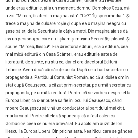
domnul Domokos Geza la Casa Scânteii, unde erau revistele,
unde erau editurile, şi la un moment, domnul Domokos Geza, mi-
a zis: ”Mircea, fii atent la maşina asta”. ”Ce?” ”Îţi spun imediat”. Şi
trece o maşină de culoare roşie şi după ea o maşină neagră cu
şase băieţi de la Securitate la câţiva metri. Din maşina aia se dă
jos un personaj pe care nu-l ştiam şi maşina Securităţii pleacă. Şi
spune: ”Mircea, Iliescu!”. Era directorul editurii, era o editură, cea
mai mică editură din Casa Scânteii, erau editurile astea de
literatură, de ştiinţe, nu ştiu ce, dar el era directorul Editurii
Tehnice. Avea două cămăruţe acolo. După ce a fost secretar cu
propaganda al Partidului Comunist Român, adică al doilea om în
stat după Ceauşescu, a căzut prim-secretar, pe urmă secretar cu
propaganda, pe urmă la editură. Pentru că se vorbea despre el la
Europa Liber, că s-ar putea să fie în locul lui Ceauşescu, când
moare Ceauşescu să vină un conducător al partidului mai citit,
mai luminat. Printre altele să spunea şi că a fost coleg cu
Gorbaciov, ceea ce nu era adevărat. Eu acolo am auzit de Ion
Iliescu, la Europa Liberă. Din pricina asta, Nea Nicu, care se gândea