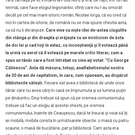
prostiei
termal, care face elogiul legionarilor, sfinţi care nu l-au omorât
noastre
decât pe cel mai mare istoric român, Nicolae Iorga, că eu cred că
naţionale/
nici în cartea de istorie, de română nu se mai spune chestia asta,
Dacă
ca să nu îi deranjeze.
Care vine cu nişte idei de-astea ciugulite
Ceauşescu
din stânga şi din dreapta şi vrăjeşte cu un misticism de ăsta
ar
de doi lei şi cad toţi în extaz, cu inconştienţă şi îl votează până
candida,
la urmă cu aerul că îl votează pe marele critic literar, cum a
ar
spus un tânăr care a fost întrebat cu cine aţi votat: ”Cu George
câştiga.
Călinescu”.
Asta dă măsura, totuşi, analfabetismului nostru
Lumea
are
de 30 de ani de capitalism, în care, cum spuneam, au dispărut
această
bibliotecile săteşti.
Fiecare sat avea o bibliotecă de unde orice
capacitate
tânăr care nu avea cărţi în casă se împrumuta şi se lumina puţin
de
pe dinăuntru. Deşi trebuie să spun că pe vremea comunismului,
a
trebuie să fac un elogiu al acestei chestii, pe vremea
uita
comunismului, înainte de Ceauşescu, dacă te însurai şi voiai să îţi
răul
iei mobilă, mobila consta în următoarele obiecte: o masă cu patru
scaune, o masă de bucătărie, pat şi bibliotecă. Cam asta era