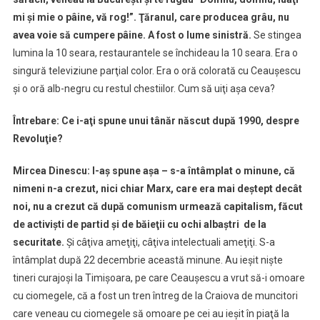
mi şi mie o pâine, vă rog!”. Ţăranul, care producea grâu, nu
avea voie să cumpere pâine. A fost o lume sinistră.
Se stingea
lumina la 10 seara, restaurantele se închideau la 10 seara. Era o
singură televiziune parţial color. Era o oră colorată cu Ceauşescu
şi o oră alb-negru cu restul chestiilor. Cum să uiţi aşa ceva?
Întrebare: Ce i-aţi spune unui tânăr născut după 1990, despre
Revoluţie?
Mircea Dinescu:
I-aş spune aşa – s-a întâmplat o minune, că
nimeni n-a crezut, nici chiar Marx, care era mai deştept decât
noi, nu a crezut că după comunism urmează capitalism, făcut
de activişti de partid şi de băieţii cu ochi albaştri de la
securitate.
Şi câţiva ameţiţi, câţiva intelectuali ameţiţi. S-a
întâmplat după 22 decembrie această minune. Au ieşit nişte
tineri curajoşi la Timişoara, pe care Ceauşescu a vrut să-i omoare
cu ciomegele, că a fost un tren întreg de la Craiova de muncitori
care veneau cu ciomegele să omoare pe cei au ieşit în piaţă la