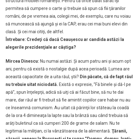
structura mobilei româneşti. Pentru că orice băiat sărac îşi
permitea să cumpere o carte şi trebuie să spun că fiii ţăranilor
români, de pe vremea aia, colegii mei, de exemplu, care nu voiau
să muncească să ajungă şi ei la CAP, erau cei mai buni elevi din
clasă. Şi cei mai citiţi, de altfel.
Întrebare: Credeţi că dacă Ceauşescu ar candida astăzi la
alegerile prezidenţiale ar câştiga?
Mircea Dinescu:
Nu numai astăzi. Şi acum patru ani şi acum opt
ani, pentru că există o nostalgie după acea perioadă. Lumea are
această capacitate de a uita răul, ştii?
Din păcate, că de fapt răul
nu trebuie uitat niciodată.
Există o expresie, ”Fă binele şi dă-l pe
apă”, spun înţelepţii, adică să uiţi că ai făcut bine, să nu te dai
mare, dar răul ar fi trebuit să fie amintit copiilor care habar nu au
ce înseamnă comunism. Au uitat că părinţii lor stăteau la coadă
de la ora 4 dimineaţa la lapte sau la brânză sau când trebuia să
arăţi buletinul ca să cumperi 200 de grame de salam. Nu te
legitimai la miliţian, ci la vânzătoarea de la alimentară.
Ţăranii,
săracii, veneau la Bucureşti şi te rugau ”Domnu, domnu, luaţi-