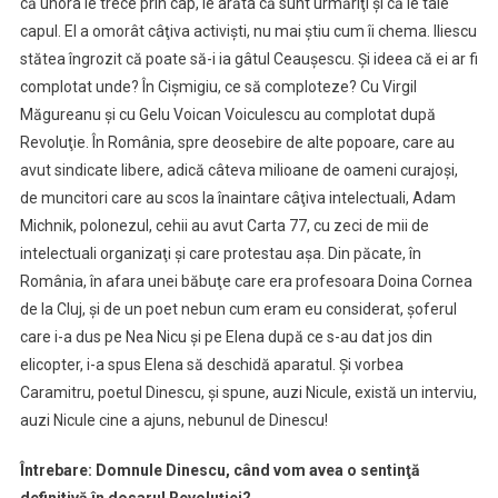
că unora le trece prin cap, le arăta că sunt urmăriţi şi că le taie
capul. El a omorât câţiva activişti, nu mai ştiu cum îi chema. Iliescu
stătea îngrozit că poate să-i ia gâtul Ceauşescu. Şi ideea că ei ar fi
complotat unde? În Cişmigiu, ce să comploteze? Cu Virgil
Măgureanu şi cu Gelu Voican Voiculescu au complotat după
Revoluţie. În România, spre deosebire de alte popoare, care au
avut sindicate libere, adică câteva milioane de oameni curajoşi,
de muncitori care au scos la înaintare câţiva intelectuali, Adam
Michnik, polonezul, cehii au avut Carta 77, cu zeci de mii de
intelectuali organizaţi şi care protestau aşa. Din păcate, în
România, în afara unei băbuţe care era profesoara Doina Cornea
de la Cluj, şi de un poet nebun cum eram eu considerat, şoferul
care i-a dus pe Nea Nicu şi pe Elena după ce s-au dat jos din
elicopter, i-a spus Elena să deschidă aparatul. Şi vorbea
Caramitru, poetul Dinescu, şi spune, auzi Nicule, există un interviu,
auzi Nicule cine a ajuns, nebunul de Dinescu!
Întrebare: Domnule Dinescu, când vom avea o sentinţă
definitivă în dosarul Revoluţiei?