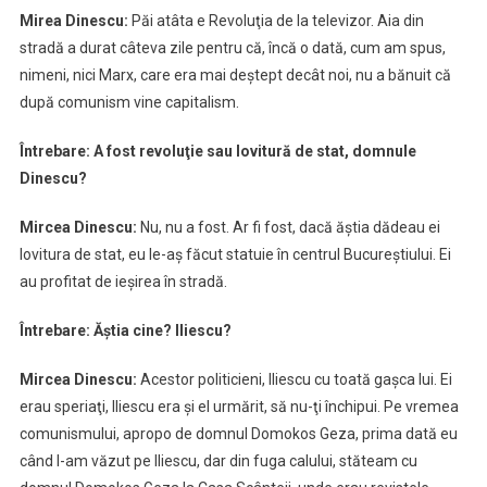
Mirea Dinescu:
Păi atâta e Revoluţia de la televizor. Aia din
stradă a durat câteva zile pentru că, încă o dată, cum am spus,
nimeni, nici Marx, care era mai deştept decât noi, nu a bănuit că
după comunism vine capitalism.
Întrebare: A fost revoluţie sau lovitură de stat, domnule
Dinescu?
Mircea Dinescu:
Nu, nu a fost. Ar fi fost, dacă ăştia dădeau ei
lovitura de stat, eu le-aş făcut statuie în centrul Bucureştiului. Ei
au profitat de ieşirea în stradă.
Întrebare: Ăştia cine? Iliescu?
Mircea Dinescu:
Acestor politicieni, Iliescu cu toată gaşca lui. Ei
erau speriaţi, Iliescu era şi el urmărit, să nu-ţi închipui. Pe vremea
comunismului, apropo de domnul Domokos Geza, prima dată eu
când l-am văzut pe Iliescu, dar din fuga calului, stăteam cu