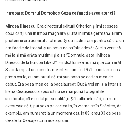
Întrebare: Domnul Domokos Geza ce funcţie avea atunci?
Mircea Dinescu:
Era directorul editurii Criterion şi îmi scosese
două cărţi, una în limba maghiară şi una în limba germană. Eram
prieteni şi era admirator al meu. Şi eu îl admiram pentru că era un
om foarte de treabă şi un om curajos într-adevăr. Şi el a venit să
mă ia şi mă arăta mulţimii şi a zis ”Domnule, ăsta-i Mircea
Dinescu de la Europa Liberă”. Fiindcă lumea nu mă ştia cum arăt.
S-a întâmplat un lucru foarte interesant. În 1971, când am scos
prima carte, eu am putut să-mi pun poza pe cartea mea de
debut. Era poza mea de la bacalaureat. După trei ani s-a interzis.
Elena Ceauşescu a spus să nu se mai pună fotografiile
scriitorului, că e cultul personalităţii. Şi în ultimele cărţi nu mai
aveai voie să-ţi pui poza pe cartea ta, în vreme ce în Scântea, de
exemplu, am numărat la un moment dat, în 89, erau 33 de poze
de-ale lui Ceauşescu în acelaşi ziar.