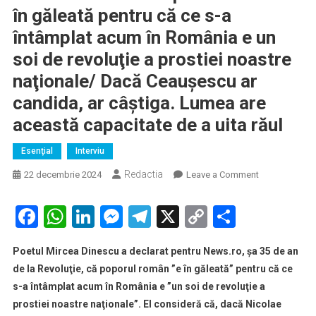
în găleată pentru că ce s-a
întâmplat acum în România e un
soi de revoluţie a prostiei noastre
naţionale/ Dacă Ceauşescu ar
candida, ar câştiga. Lumea are
această capacitate de a uita răul
Esenţial
Interviu
Redactia
on
22 decembrie 2024
Leave a Comment
35
DE
Facebook
WhatsApp
LinkedIn
Messenger
Telegram
X
Copy
Partaje
ANI
Link
DE
Poetul Mircea Dinescu a declarat pentru News.ro, şa 35 de an
LA
de la Revoluţie, că poporul român ”e în găleată” pentru că ce
REVOLUŢIE.
s-a întâmplat acum în România e ”un soi de revoluţie a
Mircea
prostiei noastre naţionale”. El consideră că, dacă Nicolae
Dinescu: