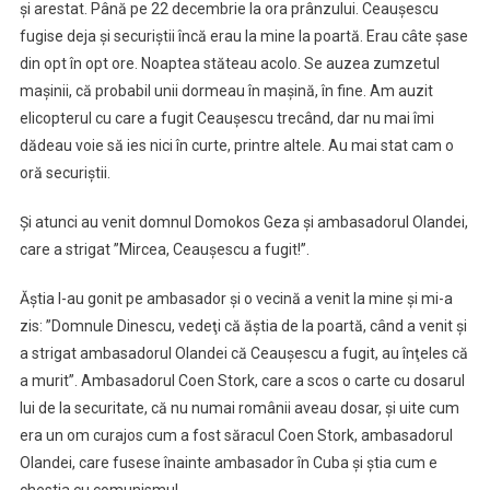
şi arestat. Până pe 22 decembrie la ora prânzului. Ceauşescu
fugise deja şi securiştii încă erau la mine la poartă. Erau câte şase
din opt în opt ore. Noaptea stăteau acolo. Se auzea zumzetul
maşinii, că probabil unii dormeau în maşină, în fine. Am auzit
elicopterul cu care a fugit Ceauşescu trecând, dar nu mai îmi
dădeau voie să ies nici în curte, printre altele. Au mai stat cam o
oră securiştii.
Şi atunci au venit domnul Domokos Geza şi ambasadorul Olandei,
care a strigat ”Mircea, Ceauşescu a fugit!”.
Ăştia l-au gonit pe ambasador şi o vecină a venit la mine şi mi-a
zis: ”Domnule Dinescu, vedeţi că ăştia de la poartă, când a venit şi
a strigat ambasadorul Olandei că Ceauşescu a fugit, au înţeles că
a murit”. Ambasadorul Coen Stork, care a scos o carte cu dosarul
lui de la securitate, că nu numai românii aveau dosar, şi uite cum
era un om curajos cum a fost săracul Coen Stork, ambasadorul
Olandei, care fusese înainte ambasador în Cuba şi ştia cum e
chestia cu comunismul.