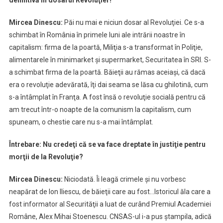
Mircea Dinescu:
Păi nu mai e niciun dosar al Revoluţiei. Ce s-a
schimbat în România în primele luni ale intrării noastre în
capitalism: firma de la poartă, Miliţia s-a transformat în Poliţie,
alimentarele în minimarket şi supermarket, Securitatea în SRI. S-
a schimbat firma de la poartă. Băieţii au rămas aceiaşi, că dacă
era o revoluţie adevărată, îţi dai seama se lăsa cu ghilotină, cum
s-a întâmplat în Franţa. A fost însă o revoluţie socială pentru că
am trecut într-o noapte de la comunism la capitalism, cum
spuneam, o chestie care nu s-a mai întâmplat.
Întrebare: Nu credeţi că se va face dreptate în justiţie pentru
morţii de la Revoluţie?
Mircea Dinescu:
Niciodată. Îi leagă crimele şi nu vorbesc
neapărat de Ion Iliescu, de băieţii care au fost…Istoricul ăla care a
fost informator al Securităţii a luat de curând Premiul Academiei
Române, Alex Mihai Stoenescu. CNSAS-ul i-a pus ştampila, adică