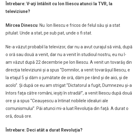
Întrebare: V-aţi întâlnit cu Ion Iliescu atunci la TVR, la
televiziune?
Mircea Dinescu
: Nu. Ion Iliescu e fricos de felul său şi a stat
pitulat. Unde a stat, pe sub pat, unde o fi stat.
Ne-a văzut probabil la televizor, dar nu a avut curajul să vină, după
o oră sau două a venit, dar nu a venit în studioul nostru, eu nu l-
am văzut după 22 decembrie pe Ion Iliescu. A venit un tovarăş din
direcţia televiziunii şi a spus ”Domnilor, a venit tovarăşul Iliescu, e
la etajul 5 şi dăm o jumătate de oră, dăm pe rând şi de aici, şi de
acolo”. Şi după ce eu am strigat ”Dictatorul a fugit, Dumnezeu şi-a
întors faţa către români, ieşiţi în stradă!”, a venit Iliescu după două
ore şi a spus ”Ceauşescu a întinat nobilele idealuri ale
comunismului”. Păi atunci mi-a luat Revoluţia din faţă. A durat o
oră, două ore.
Întrebare: Deci atât a durat Revoluţia?