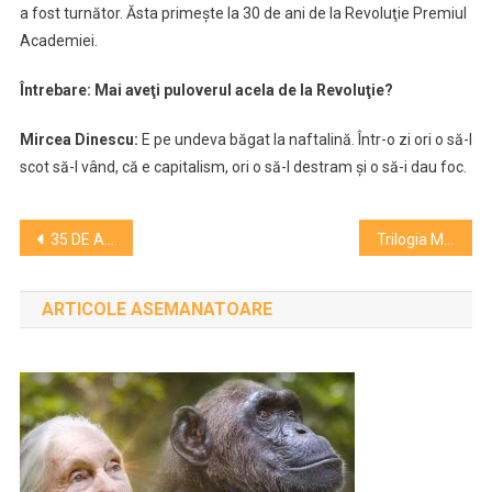
a fost turnător. Ăsta primeşte la 30 de ani de la Revoluţie Premiul
Academiei.
Întrebare: Mai aveţi puloverul acela de la Revoluţie?
Mircea Dinescu:
E pe undeva băgat la naftalină. Într-o zi ori o să-l
scot să-l vând, că e capitalism, ori o să-l destram şi o să-i dau foc.
Navigare
35 DE ANI DE LA REVOLUŢIE – Bogdan Mureşanu, regizor „Anul Nou care n-a fost”: „S-ar putea să trăim un soi de restart. Nu se poate ca într-o ţară atât de creativă, să ai o clasă politică de semidocţi”
Trilogia Moromeții va fi prezentată la Rotterdam International Film Festival
în
ARTICOLE ASEMANATOARE
articole