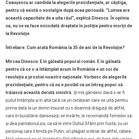
Poporul
Ceauşescu ar candida la alegerile prezidenţiale, ar câştiga,
român
pentru că există o nostalgie după acea perioadă. ”Lumea are
e
această capacitate de a uita răul”, explică Dinescu. În opiinia
în
sa, nu se va face niciodată dreptate în justiţie pentru morţii de
găleată
la Revoluţie
pentru
că
Întrebare: Cum arată România la 35 de ani de la Revoluţie?
ce
s-
Mircea Dinescu
:
E în găleată poporul român. E în găleată
a
pentru că ce s-a întâmplat acum în România e un soi de
întâmplat
revoluţie a prostiei noastre naţionale. Vorbesc de alegerile
acum
prezidenţiale, pentru că nu e posibil ca un întreg popor să
în
trăiască această derută sinistră.
Şi mă gândesc dacă s-ar fi
România
putut întâmpla şi în altă ţară ca un cetăţean care se uită pentru
e
prima dată la un domn însurat cu o doamnă drăguţă de altfel,
un
care în bucătărie dansează, se învârte, le recomandă femeilor să-
soi
de
şi dea pantalonul jos, ca să le intre Duhul Sfânt prin fustă, cu un
revoluţie
personaj care îi limită pe Putin, un plagiat ordinar de altfel, călare,
a
fără cămaşă pe el, înotând la Polul Nord şi era, de fapt, într-un lac