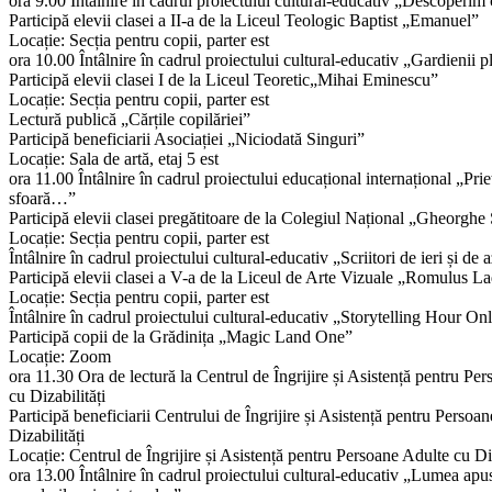
ora 9.00 Întâlnire în cadrul proiectului cultural-educativ „Descoperim 
Participă elevii clasei a II-a de la Liceul Teologic Baptist „Emanuel”
Locație: Secția pentru copii, parter est
ora 10.00 Întâlnire în cadrul proiectului cultural-educativ „Gardienii p
Participă elevii clasei I de la Liceul Teoretic„Mihai Eminescu”
Locație: Secția pentru copii, parter est
Lectură publică „Cărțile copilăriei”
Participă beneficiarii Asociației „Niciodată Singuri”
Locație: Sala de artă, etaj 5 est
ora 11.00 Întâlnire în cadrul proiectului educațional internațional „P
sfoară…”
Participă elevii clasei pregătitoare de la Colegiul Național „Gheorghe
Locație: Secția pentru copii, parter est
Întâlnire în cadrul proiectului cultural-educativ „Scriitori de ieri și de a
Participă elevii clasei a V-a de la Liceul de Arte Vizuale „Romulus L
Locație: Secția pentru copii, parter est
Întâlnire în cadrul proiectului cultural-educativ „Storytelling Hour On
Participă copii de la Grădinița „Magic Land One”
Locație: Zoom
ora 11.30 Ora de lectură la Centrul de Îngrijire și Asistență pentru Pe
cu Dizabilități
Participă beneficiarii Centrului de Îngrijire și Asistență pentru Persoa
Dizabilități
Locație: Centrul de Îngrijire și Asistență pentru Persoane Adulte cu Diz
ora 13.00 Întâlnire în cadrul proiectului cultural-educativ „Lumea apu