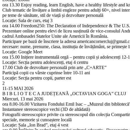
ora 13.30 Enjoy reading, learn English, have a healthy lifestyle and 
Club tematic de învățare a limbii engleze pentru adulți 60+, nivel inte
pe teme de sănătate, stil de viață și dezvoltare personală
Locație: Sala de curs, etaj 3
ora 14.00 Freedom250: The Declaration of Independence & The U.S.
Prezentare online pentru elevi de liceu susținută de vice-consulul And
cadrul Ambasadei Statelor Unite ale Americii în România.
Participare pe bază de înscriere la adresa americancornercluj@gmail.
necesare: nume, prenume, clasa, instituția de învățământ, se primește l
Locație: Google Meet
ora 15.00 Inițiere instrumentală orgă – pentru copii și adolescenți 12-
Locație: Secția pentru adolescenți, etaj 4 centru
17.00 Club de dezvoltare personală prin arte „C+ARTE”
Participă copii cu vârste cuprinse între 10-11 ani
Locație: Secția pentru copii, parter est
2
11-15 MAI 2026
B I B L I O T E C A JUDEȚEANĂ „OCTAVIAN GOGA” CLUJ
Miercuri, 13 mai 2026
ora 8.00-16.00 Vizitarea Fondului Emil Isac – „Muzeul din bibliotecă
Instantanee stereoscopice vechi (3D de altădată)
Fotografii stereoscopice privite cu stereoscopul din colecția Comparti
speciale, memorie și cunoaștere locală
Locație: Sala „Ion Brad”, etaj 4 vest