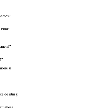
ănătoși”
i buni”
lanetei”
ă”
morie și
ce de ritm și
ortugheze