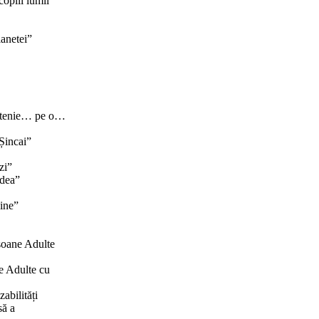
copiii lumii”
lanetei”
rietenie… pe o…
 Șincai”
zi”
adea”
line”
rsoane Adulte
ne Adulte cu
abilități
să a