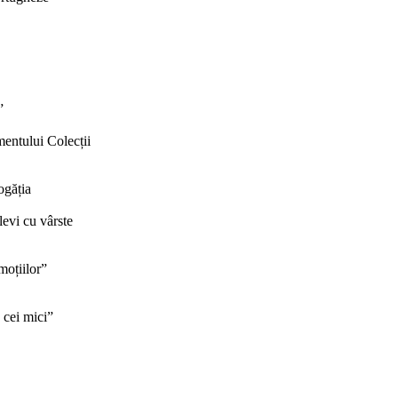
”
mentului Colecții
ogăția
levi cu vârste
moțiilor”
 cei mici”