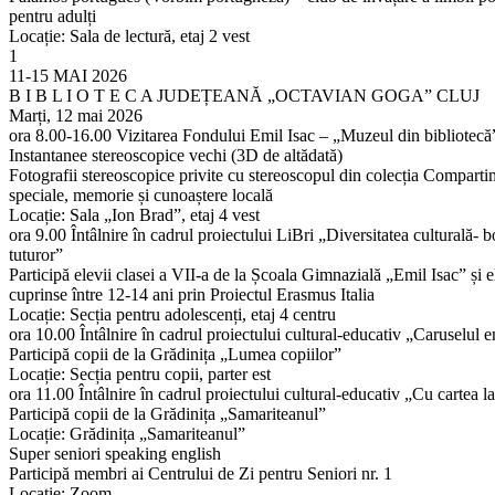
pentru adulți
Locație: Sala de lectură, etaj 2 vest
1
11-15 MAI 2026
B I B L I O T E C A JUDEȚEANĂ „OCTAVIAN GOGA” CLUJ
Marți, 12 mai 2026
ora 8.00-16.00 Vizitarea Fondului Emil Isac – „Muzeul din bibliotecă
Instantanee stereoscopice vechi (3D de altădată)
Fotografii stereoscopice privite cu stereoscopul din colecția Comparti
speciale, memorie și cunoaștere locală
Locație: Sala „Ion Brad”, etaj 4 vest
ora 9.00 Întâlnire în cadrul proiectului LiBri „Diversitatea culturală- b
tuturor”
Participă elevii clasei a VII-a de la Școala Gimnazială „Emil Isac” și e
cuprinse între 12-14 ani prin Proiectul Erasmus Italia
Locație: Secția pentru adolescenți, etaj 4 centru
ora 10.00 Întâlnire în cadrul proiectului cultural-educativ „Caruselul e
Participă copii de la Grădinița „Lumea copiilor”
Locație: Secția pentru copii, parter est
ora 11.00 Întâlnire în cadrul proiectului cultural-educativ „Cu cartea la
Participă copii de la Grădinița „Samariteanul”
Locație: Grădinița „Samariteanul”
Super seniori speaking english
Participă membri ai Centrului de Zi pentru Seniori nr. 1
Locație: Zoom