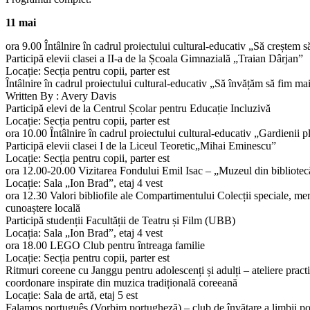
11 mai
ora 9.00 Întâlnire în cadrul proiectului cultural-educativ „Să creștem s
Participă elevii clasei a II-a de la Școala Gimnazială „Traian Dârjan”
Locație: Secția pentru copii, parter est
Întâlnire în cadrul proiectului cultural-educativ „Să învățăm să fim ma
Written By : Avery Davis
Participă elevi de la Centrul Școlar pentru Educație Incluzivă
Locație: Secția pentru copii, parter est
ora 10.00 Întâlnire în cadrul proiectului cultural-educativ „Gardienii p
Participă elevii clasei I de la Liceul Teoretic„Mihai Eminescu”
Locație: Secția pentru copii, parter est
ora 12.00-20.00 Vizitarea Fondului Emil Isac – „Muzeul din bibliotec
Locație: Sala „Ion Brad”, etaj 4 vest
ora 12.30 Valori bibliofile ale Compartimentului Colecții speciale, me
cunoaștere locală
Participă studenții Facultății de Teatru și Film (UBB)
Locația: Sala „Ion Brad”, etaj 4 vest
ora 18.00 LEGO Club pentru întreaga familie
Locație: Secția pentru copii, parter est
Ritmuri coreene cu Janggu pentru adolescenți și adulți – ateliere practi
coordonare inspirate din muzica tradițională coreeană
Locație: Sala de artă, etaj 5 est
Falamos português (Vorbim portugheză) – club de învățare a limbii p