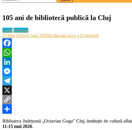
după:
105 ani de bibliotecă publică la Cluj
Carte
Esenţial
on
11 mai 2026
11 mai 2026
Redactia
Leave a Comment
105
ani
de
Facebook
bibliotecă
WhatsApp
publică
la
LinkedIn
Cluj
Messenger
Telegram
X
Copy
Link
Partajează
Biblioteca Județeană „Octavian Goga” Cluj, instituție de cultură afla
11-15 mai 2026
.