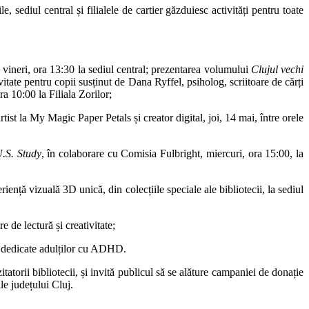
, sediul central și filialele de cartier găzduiesc activități pentru toate
), vineri, ora 13:30 la sediul central; prezentarea volumului
Clujul vechi
ivitate pentru copii susținut de Dana Ryffel, psiholog, scriitoare de cărți
ra 10:00 la Filiala Zorilor;
rtist la My Magic Paper Petals și creator digital, joi, 14 mai, între orele
U.S. Study
, în colaborare cu Comisia Fulbright, miercuri, ora 15:00, la
riență vizuală 3D unică, din colecțiile speciale ale bibliotecii, la sediul
ere de lectură și creativitate;
ere dedicate adulților cu ADHD.
itatorii bibliotecii, și invită publicul să se alăture campaniei de donație
le județului Cluj.