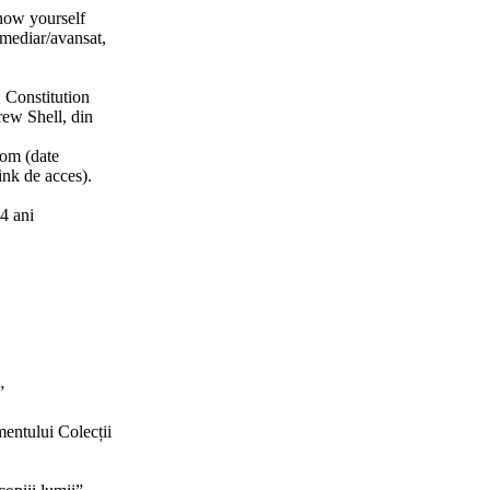
know yourself
rmediar/avansat,
 Constitution
rew Shell, din
com (date
ink de acces).
14 ani
”
mentului Colecții