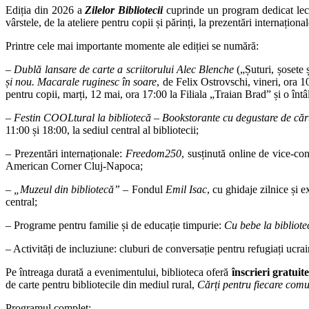
Ediția din 2026 a
Zilelor Bibliotecii
cuprinde un program dedicat lectur
vârstele, de la ateliere pentru copii și părinți, la prezentări internațional
Printre cele mai importante momente ale ediției se numără:
–
Dublă lansare de carte a scriitorului Alec Blenche
(„Șuturi, șosete 
și nou. Macarale ruginesc în soare
, de Felix Ostrovschi, vineri, ora 
pentru copii, marți, 12 mai, ora 17:00 la Filiala „Traian Brad” și o întâl
–
Festin COOLtural la bibliotecă – Bookstorante cu degustare de căr
11:00 și 18:00, la sediul central al bibliotecii;
– Prezentări internaționale:
Freedom250
, susținută online de vice-
American Corner Cluj-Napoca;
–
„Muzeul din bibliotecă” –
Fondul
Emil Isac
, cu ghidaje zilnice și 
central;
– Programe pentru familie și de educație timpurie:
Cu bebe la bibliote
– Activități de incluziune: cluburi de conversație pentru refugiați ucra
Pe întreaga durată a evenimentului, biblioteca oferă
înscrieri gratuite
de carte pentru bibliotecile din mediul rural,
Cărți pentru fiecare comu
Programul complet: