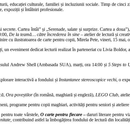
ii, educației culturale, familiei și incluziunii sociale. Timp de cinci zile
e, expoziții și întâlniri profesionale.
și secrete. Cartea întâi” și „Serenade, salate și surprize. Cartea a doua”
10:00,
De la teamă… către încrederea în sine
– atelier de lectură și creat
nire cu ilustratoarea de carte pentru copii, Mirela Pete, vineri, 15 mai, o
ți
, un eveniment dedicat lecturii realizat în parteneriat cu Livia Boldor, a
consulul Andrew Shell (Ambasada SUA), marți, ora 14:00 și
5 Steps to 
explorare interactivă a fondului și
Instantanee stereoscopice vechi
, o expe
că
,
Ora poveștilor
(în română, maghiară și engleză),
LEGO Club
, ateli
ineni, programe pentru copii maghiari, activități pentru seniori și ateli
pentru toate vârstele,
O carte pentru fiecare
–
daruri literare pentru viz
nitate,
contribuind astfel la îmbogățirea fondului de lectură din localități