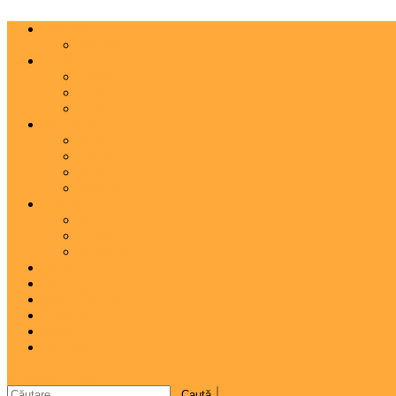
Actualitate
Agenda
Carte
Proză
Poezie
Critică
Spectacol
Teatru
Operă
Dans
Muzica
Vizual
Foto
Pictură
Sculptură
A 7-a
Clio
Istoria Clujului
Cooltura
Interviu
Special
site mode button
Caută