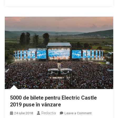
Untold
și
Electric
Castle
5000 de bilete pentru Electric Castle
2019 puse în vânzare
Redactia
on
24 iulie 2018
Leave a Comment