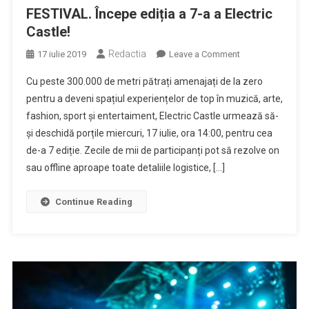
FESTIVAL. Începe ediția a 7-a a Electric
Castle!
Redactia
on
17 iulie 2019
Leave a Comment
FESTIVAL.
Cu peste 300.000 de metri pătrați amenajați de la zero
Începe
pentru a deveni spațiul experiențelor de top în muzică, arte,
ediția
fashion, sport și entertaiment, Electric Castle urmează să-
a
și deschidă porțile miercuri, 17 iulie, ora 14:00, pentru cea
7-
a
de-a 7 ediție. Zecile de mii de participanți pot să rezolve on
a
sau offline aproape toate detaliile logistice, […]
Electric
Castle!
Continue Reading