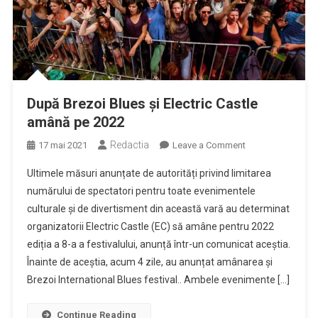
După Brezoi Blues și Electric Castle
amână pe 2022
Redactia
on
17 mai 2021
Leave a Comment
După
Ultimele măsuri anunțate de autorități privind limitarea
Brezoi
numărului de spectatori pentru toate evenimentele
Blues
culturale și de divertisment din această vară au determinat
și
organizatorii Electric Castle (EC) să amâne pentru 2022
Electric
Castle
ediția a 8-a a festivalului, anunță într-un comunicat aceștia.
amână
Înainte de aceștia, acum 4 zile, au anunțat amânarea și
pe
Brezoi International Blues festival.. Ambele evenimente […]
2022
Continue Reading