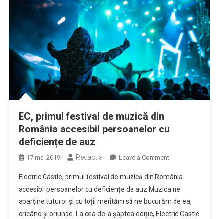
EC, primul festival de muzică din
România accesibil persoanelor cu
deficiențe de auz
Redactia
on
17 mai 2019
Leave a Comment
EC,
Electric Castle, primul festival de muzică din România
primul
accesibil persoanelor cu deficiențe de auz Muzica ne
festival
aparține tuturor și cu toții merităm să ne bucurăm de ea,
de
oricând și oriunde. La cea de-a șaptea ediție, Electric Castle
muzică