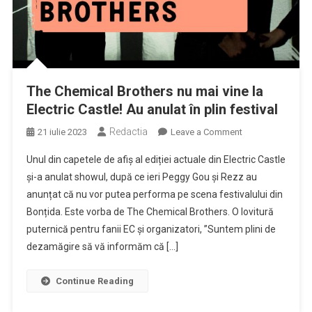
The Chemical Brothers nu mai vine la
Electric Castle! Au anulat în plin festival
Redactia
on
21 iulie 2023
Leave a Comment
The
Unul din capetele de afiș al ediției actuale din Electric Castle
Chemical
și-a anulat showul, după ce ieri Peggy Gou și Rezz au
Brothers
anunțat că nu vor putea performa pe scena festivalului din
nu
Bonțida. Este vorba de The Chemical Brothers. O lovitură
mai
vine
puternică pentru fanii EC și organizatori, ”Suntem plini de
la
dezamăgire să vă informăm că […]
Electric
Castle!
Continue Reading
Au
anulat