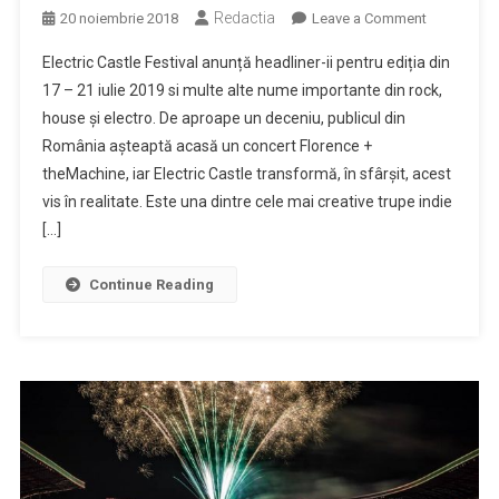
Redactia
on
20 noiembrie 2018
Leave a Comment
Florence
Electric Castle Festival anunță headliner-ii pentru ediția din
+
17 – 21 iulie 2019 si multe alte nume importante din rock,
theMachin
house și electro. De aproape un deceniu, publicul din
vin
România așteaptă acasă un concert Florence +
în
premieră
theMachine, iar Electric Castle transformă, în sfârșit, acest
în
vis în realitate. Este una dintre cele mai creative trupe indie
România
[…]
la
Electric
Continue Reading
Castle
2019