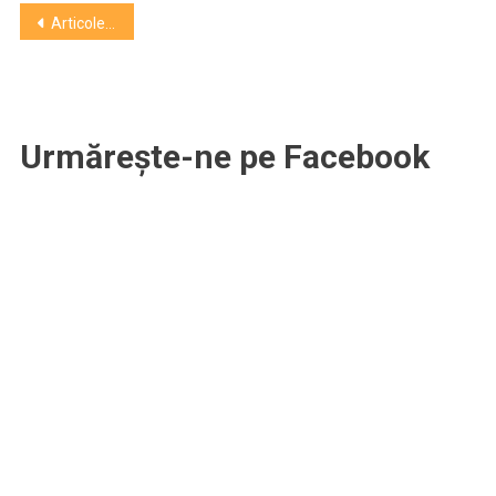
Navigare
Articole mai vechi
în
articole
Urmărește-ne pe Facebook