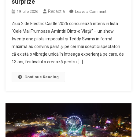
surprize
Redactia
on
19 iulie 2026
Leave a Comment
Teddy,
Ziua 2 de Electric Castle 2026 concurează intens în lista
Josh,
“Cele Mai Frumoase Amintiri Dintr-o Viață” – un show
Tyler
twenty one pilots impecabil și Teddy Swims în formă
–
maximă au convins până și pe cei mai sceptici spectatori
mulțumim!
Electric
că există o vibrație unică în întreaga experiență pe care, de
Castle
13 ani, festivalul o creează pentru […]
continuă
cu
Continue Reading
noi
headliners
și
surprize