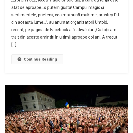
”„Vine
atât de aproape…o putem gusta! Câmpul magic și
vremea
sentimentele, prietenii, cea mai bună mulțime, artiști și DJ
să
din această lume…”, au anunțat organizatorii Untold,
trăim
din
recent, pe pagina de Facebook a festivalului. „Cu toții am
nou
trăit din aceste amintiri în ultimii aproape doi ani. A trecut
toată
[…]
magia
UNTOLD”
Continue Reading