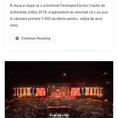
5000
A doua zi după ce s-a încheiat Festivalul Electric Castle de
de
la Bonţida, ediția 2018, organizatorii au anunţat că s-au pus
bilete
în vânzare primele 5.000 de bilete pentru.. ediţia de anul
pentru
viitor.
Electric
Castle
2019
Continue Reading
puse
în
vânzare