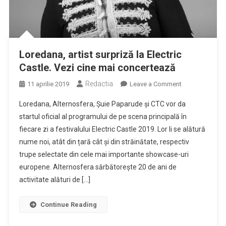
Loredana, artist surpriză la Electric
Castle. Vezi cine mai concertează
Redactia
on
11 aprilie 2019
Leave a Comment
Loredana,
Loredana, Alternosfera, Șuie Paparude și CTC vor da
artist
startul oficial al programului de pe scena principală în
surpriză
fiecare zi a festivalului Electric Castle 2019. Lor li se alătură
la
nume noi, atât din țară cât și din străinătate, respectiv
Electric
Castle.
trupe selectate din cele mai importante showcase-uri
Vezi
europene. Alternosfera sărbătorește 20 de ani de
cine
activitate alături de […]
mai
concertează
Continue Reading