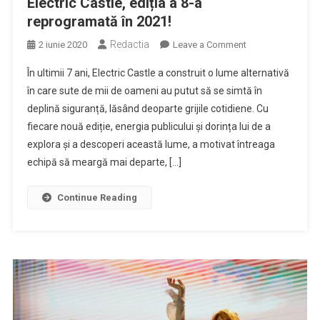
Electric Castle, ediția a 8-a
eliminate
reprogramată în 2021!
la
maximum
Redactia
on
2 iunie 2020
Leave a Comment
posibil”
Electric
În ultimii 7 ani, Electric Castle a construit o lume alternativă
Castle,
în care sute de mii de oameni au putut să se simtă în
ediția
deplină siguranță, lăsând deoparte grijile cotidiene. Cu
a
fiecare nouă ediție, energia publicului și dorința lui de a
8-
a
explora și a descoperi această lume, a motivat întreaga
reprogramată
echipă să meargă mai departe, […]
în
2021!
Continue Reading