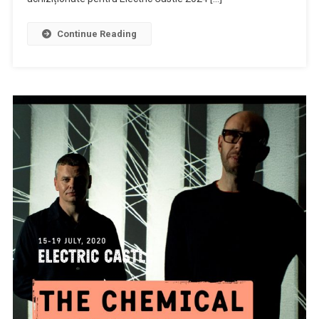
când
are
Continue Reading
loc
festivalul!