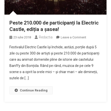
Peste 210.000 de participanți la Electric
Castle, ediția a șasea!
Redactia
on
23 iulie 2018
Leave a Comment
Peste
Festivalul Electric Castle își închide, astăzi, porțile după 5
210.000
zile cu peste 300 de artiști și peste 210.000 de participanți
de
care au animat domeniile pline de istorie ale castelului
participanți
Banffy din Bonțida. Rând pe rând, muzica de pe cele 9
la
Electric
scene s-a oprit la orele mici – și chiar mari – ale dimineții,
Castle,
sutele de […]
ediția
a
Continue Reading
șasea!