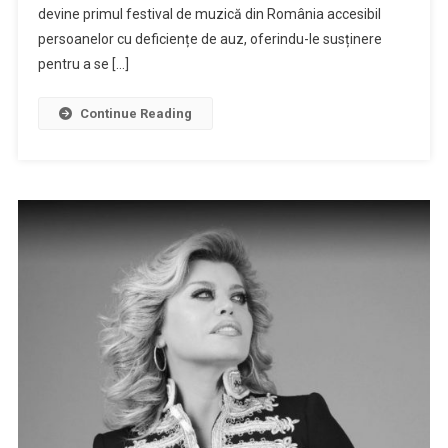
din
devine primul festival de muzică din România accesibil
România
persoanelor cu deficiențe de auz, oferindu-le susținere
accesibil
pentru a se […]
persoanelor
cu
Continue Reading
deficiențe
de
auz