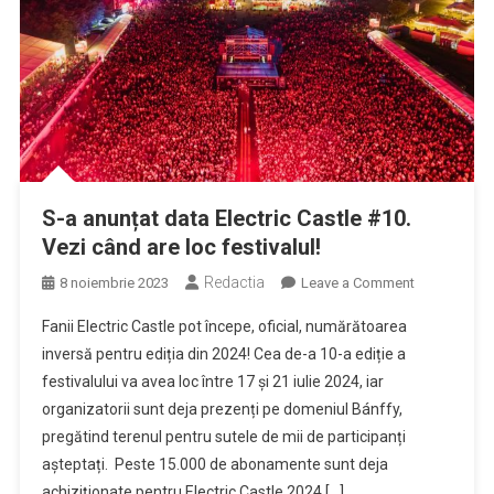
S-a anunțat data Electric Castle #10.
Vezi când are loc festivalul!
Redactia
on
8 noiembrie 2023
Leave a Comment
S-
Fanii Electric Castle pot începe, oficial, numărătoarea
a
inversă pentru ediția din 2024! Cea de-a 10-a ediție a
anunțat
festivalului va avea loc între 17 și 21 iulie 2024, iar
data
organizatorii sunt deja prezenți pe domeniul Bánffy,
Electric
Castle
pregătind terenul pentru sutele de mii de participanți
#10.
așteptați. Peste 15.000 de abonamente sunt deja
Vezi
achiziționate pentru Electric Castle 2024 […]