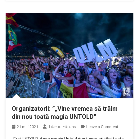
în
plin
festival
Organizatorii: ”„Vine vremea să trăim
din nou toată magia UNTOLD”
Tiberiu Fărcaş
on
21 mai 2021
Leave a Comment
Organizatori
„Eroi UNTOLD, Acea magie Untold după care ați tânjit este