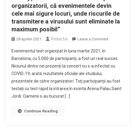
organizatorii, că evenimentele devin
cele mai sigure locuri, unde riscurile de
transmitere a virusului sunt eliminate la
maximum posibil”
Redactia
on
28 aprilie 2021
Leave a Comment
Niciun
Evenimentul test organizat în luna martie 2021, în
participant
Barcelona, cu 5.000 de participanți, a fost un real succes.
infectat
Niciunul dintre cei prezenți la concert nu s-a infectat cu
cu
COVID-19, arată rezultatele oficiale ale studiului,
COVID-
19
prezentate de către organizatori. Toți participanții au fost
la
testați cu test rapid la intrarea în incinta Arena Palau Saint
concertul-
Jordi. Oamenii s-au bucurat […]
experiment
de
Continue Reading
la
Barcelona.
Chereji,