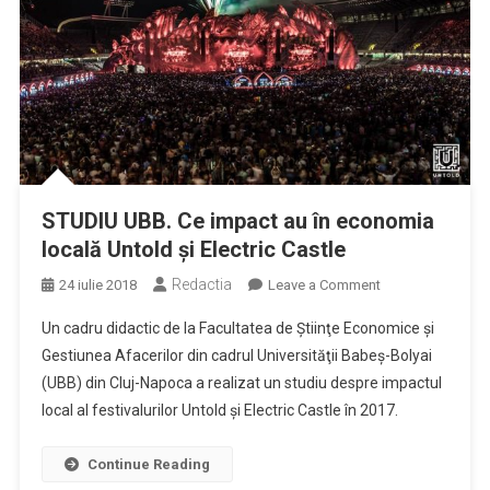
STUDIU UBB. Ce impact au în economia
locală Untold și Electric Castle
Redactia
on
24 iulie 2018
Leave a Comment
STUDIU
Un cadru didactic de la Facultatea de Ştiinţe Economice şi
UBB.
Gestiunea Afacerilor din cadrul Universităţii Babeş-Bolyai
Ce
(UBB) din Cluj-Napoca a realizat un studiu despre impactul
impact
local al festivalurilor Untold şi Electric Castle în 2017.
au
în
economia
Continue Reading
locală