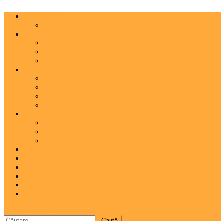
Actualitate
Agenda
Carte
Proză
Poezie
Critică
Spectacol
Teatru
Operă
Dans
Muzica
Vizual
Foto
Pictură
Sculptură
A 7-a
Clio
Istoria Clujului
Cooltura
Interviu
Special
site mode button
Caută