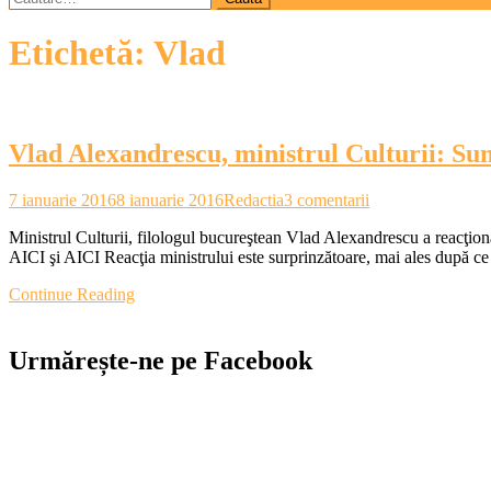
după:
Etichetă:
Vlad
Vlad Alexandrescu, ministrul Culturii: Sunt
la
7 ianuarie 2016
8 ianuarie 2016
Redactia
3 comentarii
Vlad
Ministrul Culturii, filologul bucureştean Vlad Alexandrescu a reacţionat
Alexandrescu,
AICI şi AICI Reacţia ministrului este surprinzătoare, mai ales după c
ministrul
Culturii:
Continue Reading
Sunt
îngrijorat
despre
Urmărește-ne pe Facebook
modul
de
intervenţie
al
Primăriei
pe
clădirile