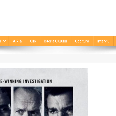
l
A 7-a
Clio
Istoria Clujului
Cooltura
Interviu