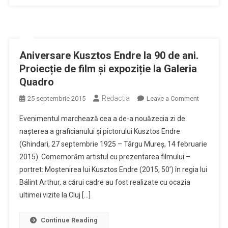
Aniversare Kusztos Endre la 90 de ani.
Proiecție de film și expoziție la Galeria
Quadro
Redactia
on
25 septembrie 2015
Leave a Comment
Aniversar
Evenimentul marchează cea a de-a nouăzecia zi de
Kusztos
nașterea a graficianului și pictorului Kusztos Endre
Endre
(Ghindari, 27 septembrie 1925 – Târgu Mureș, 14 februarie
la
2015). Comemorăm artistul cu prezentarea filmului –
90
de
portret: Moștenirea lui Kusztos Endre (2015, 50’) în regia lui
ani.
Bálint Arthur, a cărui cadre au fost realizate cu ocazia
Proiecție
ultimei vizite la Cluj […]
de
film
Continue Reading
și