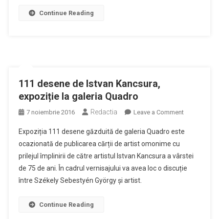
unei
Continue Reading
prietenii
/
15
ani
de
Galeria
111 desene de Istvan Kancsura,
Quadro
expoziție la galeria Quadro
Redactia
on
7 noiembrie 2016
Leave a Comment
111
Expoziția 111 desene găzduită de galeria Quadro este
desene
ocazionată de publicarea cărții de artist omonime cu
de
prilejul împlinirii de către artistul Istvan Kancsura a vârstei
Istvan
de 75 de ani. În cadrul vernisajului va avea loc o discuție
Kancsura,
expoziție
între Székely Sebestyén György și artist.
la
galeria
Continue Reading
Quadro