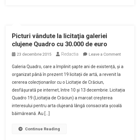
Picturi vândute la licitaţia galeriei
clujene Quadro cu 30.000 de euro
Redactia
on
23 decembrie 2015
Leave a Comment
Picturi
Galeria Quadro, care a împlinit șapte ani de existență, și a
vândute
organizat până în prezent 19 licitații de artă, a revenit la
la
cererea colecționarilor cu o Licitație de Crăciun,
licitaţia
desfășurată pe internet, între 10 și 13 decembrie. Licitația
galeriei
clujene
Quadro 19 (Licitația de Crăciun) a marcat creșterea
Quadro
interesului pentru arta clujeană lângă consacrata școală
cu
băimăreană. Au […]
30.000
de
Continue Reading
euro