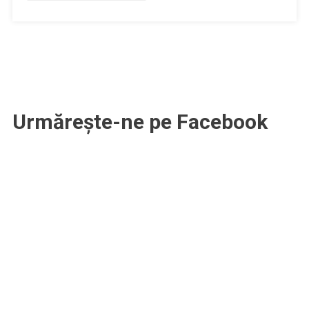
expoziție
la
Galeria
Quadro
Urmărește-ne pe Facebook