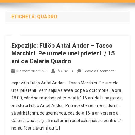
ETICHETĂ:
QUADRO
Expoziție: Fülöp Antal Andor – Tasso
Marchini. Pe urmele unei prietenii / 15
ani de Galeria Quadro
Redactia
on
3 octombrie 2023
Leave a Comment
Expoziție:
expoziția Fülöp Antal Andor – Tasso Marchini. Pe urmele
Fülöp
unei prietenii! Vernisajul va avea loc pe 6 octombrie, la ora
Antal
18:00, când se marchează totodată 115 ani de la nașterea
Andor
artistului Fülöp Antal Andor. Prin acest eveniment, dorim
–
Tasso
să sărbătorim, de asemenea, cea de-a 15-a aniversare a
Marchini.
Galeriei Quadro și să mulțumim publicului nostru pentru că
Pe
ne-au fost alături și au […]
urmele