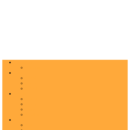
Actualitate
Agenda
Carte
Proză
Poezie
Critică
Spectacol
Teatru
Operă
Dans
Muzica
Vizual
Foto