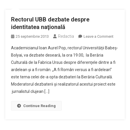
Rectorul UBB dezbate despre
identitatea naţională
Redactia
on
25 septembrie 2013
Leave a Comment
Rectorul
Academicianul Ioan Aurel Pop, rectorul Universităţii Babeş-
UBB
Bolyai, va dezbate deseară, la ora 19.00, la Berăria
dezbate
Culturală de la Fabrica Ursus despre diferenţele dintre a fi
despre
ardelean şi a fi român. „A fi Român versus a fi ardelean”
identitate
naţională
este tema celei de-a opta dezbateri la Berăria Culturală.
Moderatorul dezbaterii și realizatorul acestui proiect este
jurnalistul clujean […]
Continue Reading