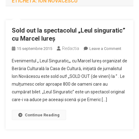
ETICHETĂ:
ION NOVĂCESCU
Sold out la spectacolul „Leul singuratic”
cu Marcel Iureş
Redactia
on
15 septembrie 2015
Leave a Comment
Sold
Evenimentul „ Leul Singuratic„, cu Marcel Iureș organizat de
out
Berăria Culturală la Casa de Cultură, iniţiată de jurnalistul
la
Ion Novăcescu este sold out! „SOLD OUT (de vineri) la ” . Le
spectacol
mulțumesc celor aproape 800 de oameni care au
„Leul
singuratic
cumpărat bilet. „Leul Singuratic” este un spectacol original
cu
care-i va aduce pe aceeași scenă și pe Emeric […]
Marcel
Iureş
Continue Reading