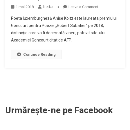
Redactia
on
1 mai 2018
Leave a Comment
Poeta
Poeta luxemburgheză Anise Koltz este laureata premiului
Anise
Goncourt pentru Poezie „Robert Sabatier” pe 2018,
Koltz,
distincţie care va fi decernată vineri, potrivit site-ului
laureata
Academiei Goncourt citat de AFP.
premiului
Goncourt
pentru
Continue Reading
Poezie
Urmărește-ne pe Facebook