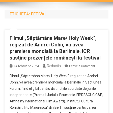
ETICHETĂ:
FETIVAL
Filmul „Săptămâna Mare/ Holy Week”,
regizat de Andrei Cohn, va avea
premiera mondială la Berlinale. ICR
susţine prezenţele româneşti la festival
Redactia
on
14 februarie 2024
Leave a Comment
Filmul
Filmul „Săptămâna Mare/ Holy Week”, regizat de Andrei
„Săptămâna
Cohn, va avea premiera mondială la Berlinale în Secţiunea
Mare/
Forum, fiind eligibil pentru distincţiile acordate de juriile
Holy
independente (Premiul Juriului Ecumenic, FIPRESCI, CICAE,
Week”,
regizat
Amnesty International Film Award). Institutul Cultural
de
Român „Titu Maiorescu” din Berlin susţine participarea
Andrei