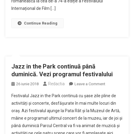
românească la cea de-a 74-a ediție a Festivalului
Cohn,
Internațional de Film […]
va
avea
Continue Reading
premiera
mondială
la
Berlinale.
ICR
susţine
Jazz in the Park continuă până
prezenţele
duminică. Vezi programul festivalului
româneşti
la
Redactia
on
26 iunie 2018
Leave a Comment
festival
Jazz
Festivalul Jazz in the Park continuă cu șase zile pline de
in
activități și concerte, desfășurate în mai multe locuri din
the
oraș. Azi festivalul ajunge la Pata Rât și la Muzeul de Artă,
Park
mâine e programat ultimul concert de la muzeu, iar de joi și
continuă
până
până duminică Parcul Central va fi va animat de muzică și
duminică.
activități pe cele patru scene care vor fi amplasate aici.