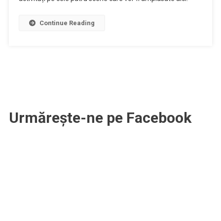
Vezi
programul
Continue Reading
festivalului
Urmărește-ne pe Facebook