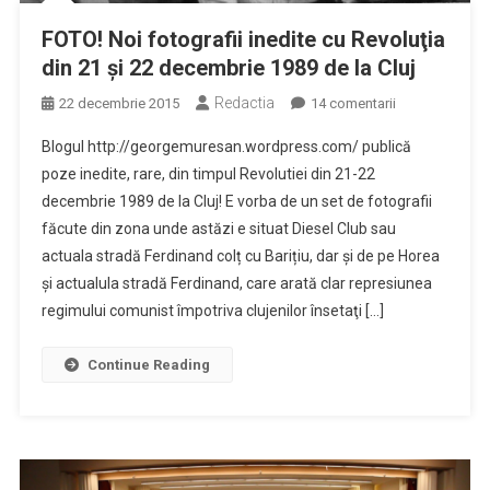
FOTO! Noi fotografii inedite cu Revoluţia
din 21 şi 22 decembrie 1989 de la Cluj
Redactia
la
22 decembrie 2015
14 comentarii
FOTO!
Blogul http://georgemuresan.wordpress.com/ publică
Noi
poze inedite, rare, din timpul Revolutiei din 21-22
fotografii
decembrie 1989 de la Cluj! E vorba de un set de fotografii
inedite
făcute din zona unde astăzi e situat Diesel Club sau
cu
Revoluţia
actuala stradă Ferdinand colț cu Barițiu, dar şi de pe Horea
din
și actualula stradă Ferdinand, care arată clar represiunea
21
regimului comunist împotriva clujenilor însetaţi […]
şi
22
Continue Reading
decembrie
1989
de
la
Cluj