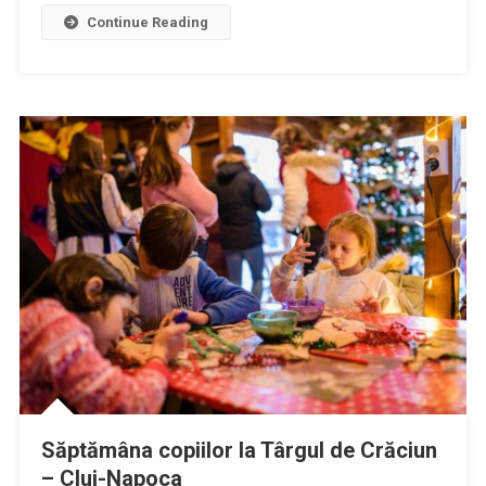
la
Continue Reading
TF1
Săptămâna copiilor la Târgul de Crăciun
– Cluj-Napoca