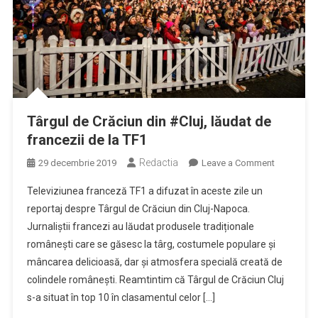
Târgul de Crăciun din #Cluj, lăudat de
francezii de la TF1
Redactia
on
29 decembrie 2019
Leave a Comment
Târgul
Televiziunea franceză TF1 a difuzat în aceste zile un
de
reportaj despre Târgul de Crăciun din Cluj-Napoca.
Crăciun
Jurnaliștii francezi au lăudat produsele tradiționale
din
românești care se găsesc la târg, costumele populare și
#Cluj,
lăudat
mâncarea delicioasă, dar și atmosfera specială creată de
de
colindele românești. Reamtintim că Târgul de Crăciun Cluj
francezii
s-a situat în top 10 în clasamentul celor […]
de