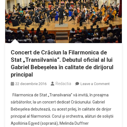
Concert de Crăciun la Filarmonica de
Stat „Transilvania”. Debutul oficial al lui
Gabriel Bebeşelea în calitate de dirijorul
principal
Redactia
on
22 decembrie 2016
Leave a Comment
Concert
Filarmonica de Stat „Transilvania” vă invită, în preajma
de
sărbătorilor, la un concert dedicat Crăciunului. Gabriel
Crăciun
Bebeşelea debutează, cu acest prilej, în calitate de dirijor
la
principal al filarmonicii. Corul şi orchestra, alături de soliştii
Filarmonic
de
Apollónia Egyed (soprană), Melinda Duffner