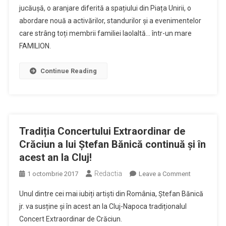
al
jucăușă,​ ​o​ ​aranjare​ ​diferită​ ​a​ ​spațiului​ ​din​ ​Piața​ ​Unirii,​ ​o
Târgului​
abordare​ ​nouă​ ​a​ ​activărilor,​ ​standurilor​ ​și​ ​a​ ​evenimentelor​ ​
care​ ​strâng​ ​toți​ ​membrii​ ​familiei​ ​laolaltă… într-un​ ​mare​ ​
de​
FAMILION.
Crăciun​
Continue Reading
Tradiția Concertului Extraordinar de
Crăciun a lui Ștefan Bănică continuă și în
acest an la Cluj!
Redactia
on
1 octombrie 2017
Leave a Comment
Tradiția
Unul dintre cei mai iubiți artiști din România, Ștefan Bănică
Concertului
jr. va susține și în acest an la Cluj-Napoca tradiționalul
Extraordinar
Concert Extraordinar de Crăciun.
de