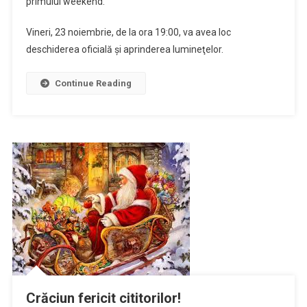
primului weekend.
de
Crăciun!
Vineri, 23 noiembrie, de la ora 19:00, va avea loc
Compact
deschiderea oficială şi aprinderea lumineţelor.
B
și
Phoenix
Continue Reading
concerteaz
Crăciun fericit cititorilor!