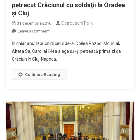
petrecut Crăciunul cu soldaţii la Oradea
şi Cluj
Ostrovschi Felix
31 decembrie 2016
on
Leave a Comment
ISTORIA
În chiar anul izbucnirii celui de-al Doilea Război Mondial,
CLUJULUI
Alteţa Sa, Carol al II-lea alege să-şi petreacă prima zi de
(XIV)
Crăciun în Cluj-Napoca.
M.S.
Regele
a
Continue Reading
petrecut
Crăciunul
cu
soldaţii
la
Oradea
şi
Cluj