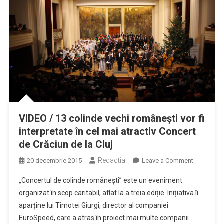
VIDEO / 13 colinde vechi românești vor fi
interpretate în cel mai atractiv Concert
de Crăciun de la Cluj
Redactia
on
20 decembrie 2015
Leave a Comment
VIDEO
„Concertul de colinde românești’’ este un eveniment
/
organizat în scop caritabil, aflat la a treia ediție. Inițiativa îi
13
aparține lui Timotei Giurgi, director al companiei
colinde
EuroSpeed, care a atras în proiect mai multe companii
vechi