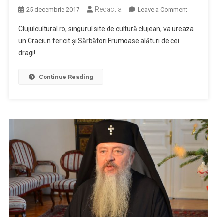
Redactia
on
25 decembrie 2017
Leave a Comment
Crăciun
Clujulcultural.ro, singurul site de cultură clujean, va ureaza
fericit
un Craciun fericit și Sărbători Frumoase alături de cei
cititorilor!
dragi!
Continue Reading