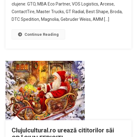
românești
clujene: GTO, MBA Eco Partner, VOS Logistics, Arcese,
vor
ContactTire, Master Trucks, GT Radial, Best Shape, Broda,
fi
DTC Spedition, Magnolia, Gebruder Weiss, AMM […]
interpretat
în
Continue Reading
cel
mai
atractiv
Concert
de
Crăciun
de
la
Cluj
Clujulcultural.ro urează cititorilor săi