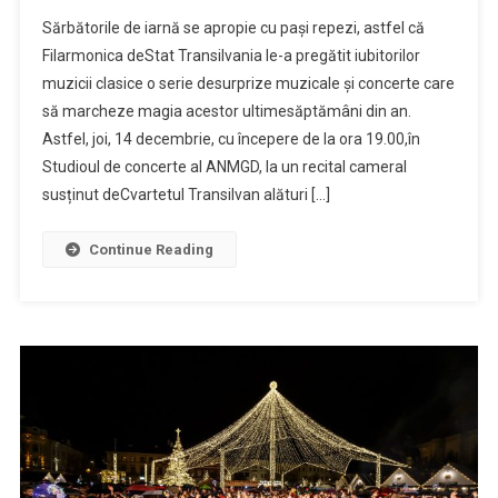
Concerte
Sărbătorile de iarnă se apropie cu pași repezi, astfel că
de
Filarmonica deStat Transilvania le-a pregătit iubitorilor
final
muzicii clasice o serie desurprize muzicale și concerte care
de
să marcheze magia acestor ultimesăptămâni din an.
an
la
Astfel, joi, 14 decembrie, cu începere de la ora 19.00,în
Filarmonic
Studioul de concerte al ANMGD, la un recital cameral
susținut deCvartetul Transilvan alături […]
Continue Reading