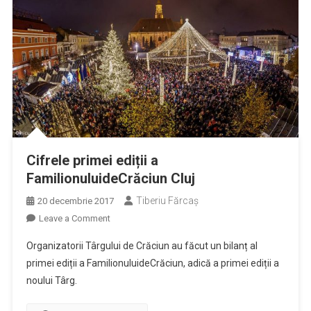
Cifrele primei ediții a
FamilionuluideCrăciun Cluj
Tiberiu Fărcaş
20 decembrie 2017
on
Leave a Comment
Cifrele
Organizatorii Târgului de Crăciun au făcut un bilanț al
primei
primei ediții a FamilionuluideCrăciun, adică a primei ediții a
ediții
noului Târg.
a
FamilionuluideCrăciun