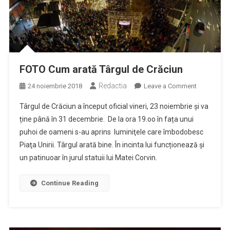
FOTO Cum arată Târgul de Crăciun
Redactia
on
24 noiembrie 2018
Leave a Comment
FOTO
Târgul de Crăciun a început oficial vineri, 23 noiembrie și va
Cum
ține până în 31 decembrie. De la ora 19.oo în fața unui
arată
puhoi de oameni s-au aprins luminiţele care îmbodobesc
Târgul
Piaţa Unirii. Târgul arată bine. În incinta lui funcționează și
de
Crăciun
un patinuoar în jurul statuii lui Matei Corvin.
Continue Reading