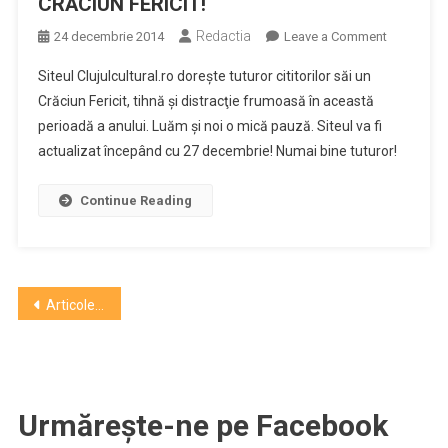
CRĂCIUN FERICIT!
Redactia
on
24 decembrie 2014
Leave a Comment
Clujulcultu
Siteul Clujulcultural.ro doreşte tuturor cititorilor săi un
urează
Crăciun Fericit, tihnă şi distracţie frumoasă în această
cititorilor
perioadă a anului. Luăm şi noi o mică pauză. Siteul va fi
săi
actualizat începând cu 27 decembrie! Numai bine tuturor!
CRĂCIUN
FERICIT!
Continue Reading
Navigare
Articole mai vechi
în
articole
Urmărește-ne pe Facebook