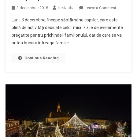
Redactia
on
3 decembrie 2018
Leave a Comment
Săptămâna
Luni, 3 decembrie, începe săptămâna copiilor, care este
copiilor
plină de activități dedicate celor mici. 7 zile de evenimente
la
pregătite pentru prichindeii familionului, dar de care se va
Târgul
putea bucura întreaga familie.
de
Crăciun
–
Continue Reading
Cluj-
Napoca