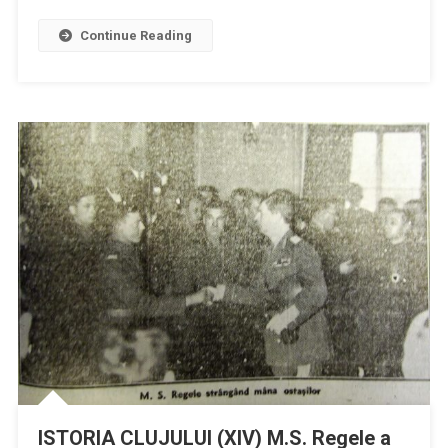
Crăciun
a
Continue Reading
lui
Ștefan
Bănică
continuă
și
în
acest
an
la
Cluj!
ISTORIA CLUJULUI (XIV) M.S. Regele a