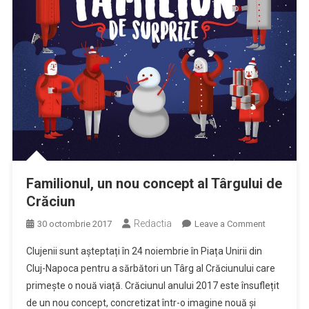
Familionul, un nou concept ​al Târgului​ ​de​
​Crăciun​
Redactia
on
30 octombrie 2017
Leave a Comment
Familionul,
Clujenii sunt​ ​așteptați​ ​în​ 24 noiembrie în ​Piața​ ​Unirii​ ​din​ ​
un
Cluj-Napoca​ ​pentru​ ​a​ ​sărbători un​ ​Târg​ ​al​ ​Crăciunului​ ​care​ ​
nou
primește​ ​o​ ​nouă​ ​viață.​ ​Crăciunul​ ​anului​ ​2017​ ​este​ ​însuflețit​ ​
concept
de​ ​un​ ​nou concept,​ ​concretizat​ ​într-o​ ​imagine​ ​nouă​ ​și​ ​