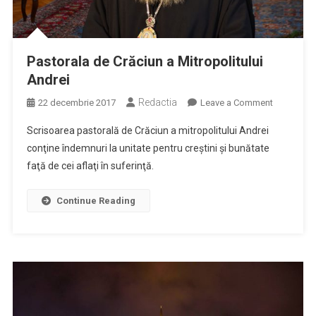
Pastorala de Crăciun a Mitropolitului
Andrei
Redactia
on
22 decembrie 2017
Leave a Comment
Pastorala
Scrisoarea pastorală de Crăciun a mitropolitului Andrei
de
conţine îndemnuri la unitate pentru creştini şi bunătate
Crăciun
faţă de cei aflaţi în suferinţă.
a
Mitropolitu
Andrei
Continue Reading