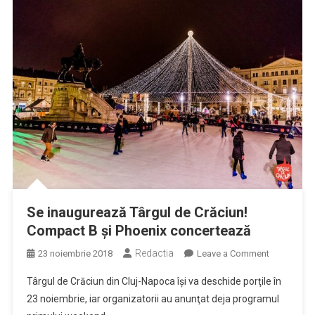
Se inaugurează Târgul de Crăciun!
Compact B și Phoenix concertează
Redactia
on
23 noiembrie 2018
Leave a Comment
Se
Târgul de Crăciun din Cluj-Napoca îşi va deschide porţile în
inaugureaz
23 noiembrie, iar organizatorii au anunţat deja programul
Târgul