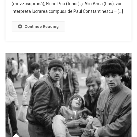
Stat
(mezzosoprană), Florin Pop (tenor) şi Alin Anca (bas), vor
„Transilvan
interpreta lucrarea compusă de Paul Constantinescu – […]
Debutul
oficial
Continue Reading
al
lui
Gabriel
Bebeşelea
în
calitate
de
dirijorul
principal