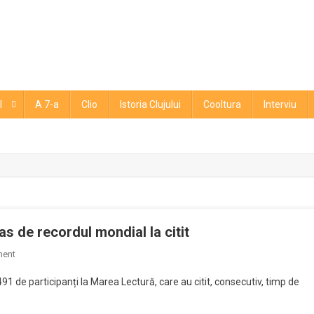
l
A 7-a
Clio
Istoria Clujului
Cooltura
Interviu
as de recordul mondial la citit
on
ment
Rostirea
 3.491 de participanți la Marea Lectură, care au citit, consecutiv, timp de
cea
mai