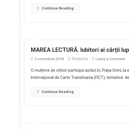
Continue Reading
MAREA LECTURĂ. Iubitori ai cărții lupt
Redactia
o
6 octombrie 2018
Leave a Comment
M
O mulțime de cititori participă astăzi în, Piața Unirii, l
L
Internațional de Carte Transilvania (FICT), tentativă de
Iu
ai
Continue Reading
căr
lu
ca
or
Cl
să