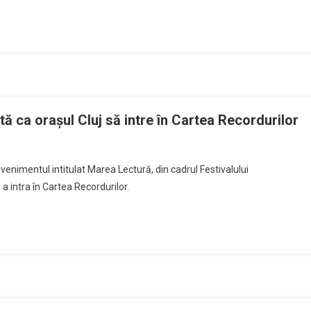
lungă:
Clujul,
la
un
pas
de
recordul
mondial
ă ca orașul Cluj să intre în Cartea Recordurilor
la
n
citit
AREA
a evenimentul intitulat Marea Lectură, din cadrul Festivalului
ECTURĂ.
 a intra în Cartea Recordurilor.
bitori
ții
ptă
așul
uj