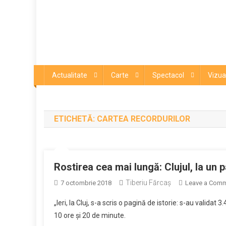
Actualitate
Carte
Spectacol
Vizua
ETICHETĂ:
CARTEA RECORDURILOR
Rostirea cea mai lungă: Clujul, la un p
Tiberiu Fărcaş
7 octombrie 2018
Leave a Com
„Ieri, la Cluj, s-a scris o pagină de istorie: s-au validat
10 ore și 20 de minute.