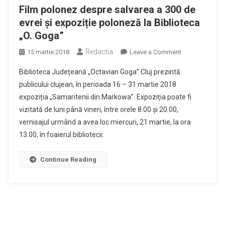
Film polonez despre salvarea a 300 de
evrei și expoziție poloneză la Biblioteca
„O. Goga”
Redactia
on
15 martie 2018
Leave a Comment
Film
Biblioteca Județeană „Octavian Goga” Cluj prezintă
polonez
publicului clujean, în perioada 16 – 31 martie 2018
despre
expoziția „Samaritenii din Markowa”. Expoziția poate fi
salvarea
vizitată de luni până vineri, între orele 8.00 și 20.00,
a
300
vernisajul urmând a avea loc miercuri, 21 martie, la ora
de
13.00, în foaierul bibliotecii.
evrei
și
Continue Reading
expoziție
poloneză
la
Biblioteca
„O.
Goga”