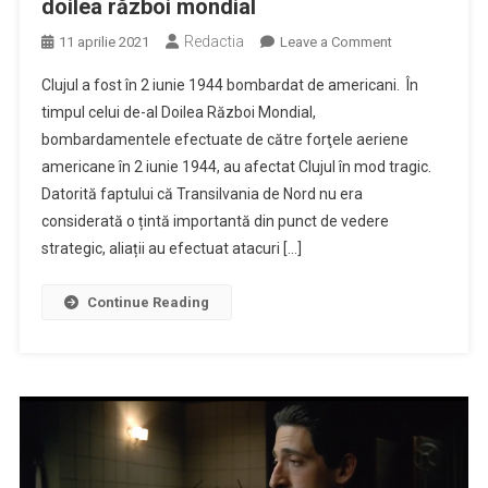
doilea război mondial
Redactia
on
11 aprilie 2021
Leave a Comment
FOTO.
Clujul a fost în 2 iunie 1944 bombardat de americani. În
Cum
timpul celui de-al Doilea Război Mondial,
a
bombardamentele efectuate de către forţele aeriene
fost
americane în 2 iunie 1944, au afectat Clujul în mod tragic.
bombardat
Clujul
Datorită faptului că Transilvania de Nord nu era
în
considerată o țintă importantă din punct de vedere
al
strategic, aliații au efectuat atacuri […]
doilea
război
Continue Reading
mondial