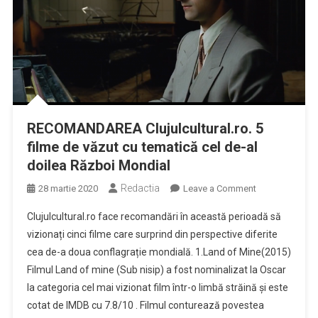
RECOMANDAREA Clujulcultural.ro. 5
filme de văzut cu tematică cel de-al
doilea Război Mondial
Redactia
on
28 martie 2020
Leave a Comment
RECOMANDAR
Clujulcultural.ro face recomandări în această perioadă să
Clujulcultural.ro
vizionați cinci filme care surprind din perspective diferite
5
cea de-a doua conflagrație mondială. 1.Land of Mine(2015)
filme
Filmul Land of mine (Sub nisip) a fost nominalizat la Oscar
de
văzut
la categoria cel mai vizionat film într-o limbă străină și este
cu
cotat de IMDB cu 7.8/10 . Filmul conturează povestea