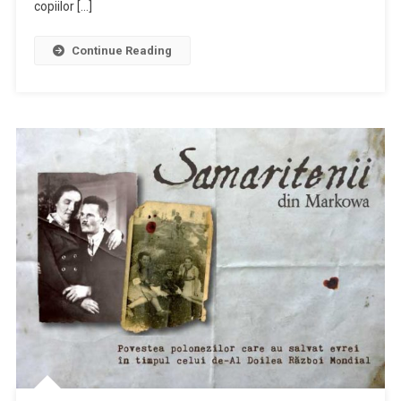
tematică
copiilor […]
cel
de-
Continue Reading
al
doilea
Război
Mondial