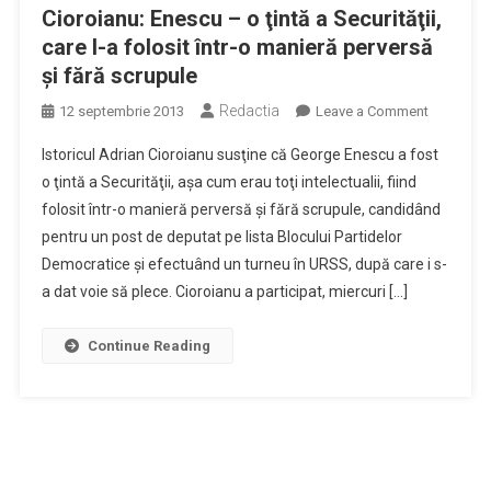
Cioroianu: Enescu – o ţintă a Securităţii,
care l-a folosit într-o manieră perversă
şi fără scrupule
Redactia
on
12 septembrie 2013
Leave a Comment
Cioroianu:
Istoricul Adrian Cioroianu susţine că George Enescu a fost
Enescu
o ţintă a Securităţii, aşa cum erau toţi intelectualii, fiind
–
folosit într-o manieră perversă şi fără scrupule, candidând
o
pentru un post de deputat pe lista Blocului Partidelor
ţintă
a
Democratice şi efectuând un turneu în URSS, după care i s-
Securităţii
a dat voie să plece. Cioroianu a participat, miercuri […]
care
l-
Continue Reading
a
folosit
într-
o
manieră
perversă