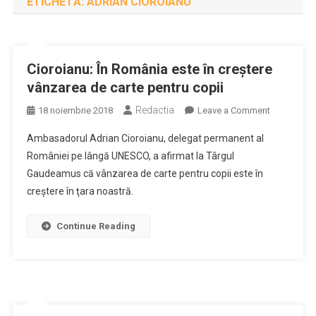
ETICHETĂ:
ADRIAN CIOROIANU
Cioroianu: În România este în creştere
vânzarea de carte pentru copii
Redactia
on
18 noiembrie 2018
Leave a Comment
Cioroianu:
Ambasadorul Adrian Cioroianu, delegat permanent al
În
României pe lângă UNESCO, a afirmat la Târgul
România
Gaudeamus că vânzarea de carte pentru copii este în
este
creştere în ţara noastră.
în
creştere
vânzarea
Continue Reading
de
carte
pentru
copii