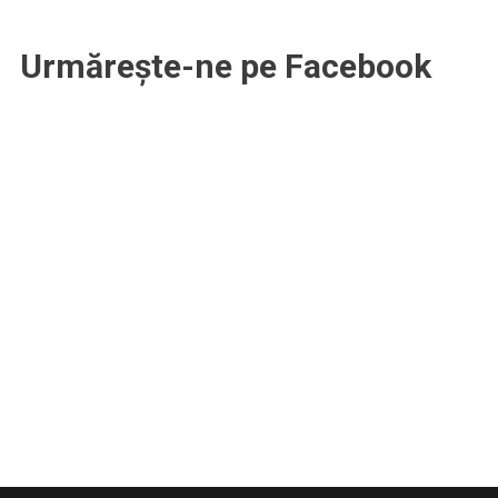
şi
fără
Urmărește-ne pe Facebook
scrupule