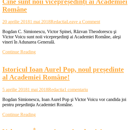
Cine sunt noii vicepreședinți ai Academiei
poporul
au
Române
mers
mână
on
în
20 aprilie 2018
1 mai 2018
Redactia
Leave a Comment
Cine
mână
Bogdan C. Simionescu, Victor Spinei, Răzvan Theodorescu şi
sunt
Victor Voicu sunt noii vicepreşedinţi ai Academiei Române, aleşi
noii
vineri în Adunarea Generală.
vicepreședinți
ai
Continue Reading
Academiei
Române
Istoricul Ioan Aurel Pop, noul președinte
al Academiei Române!
la
5 aprilie 2018
1 mai 2018
Redactia
1 comentariu
Istoricul
Bogdan Simionescu, Ioan Aurel Pop şi Victor Voicu vor candida joi
Ioan
pentru preşedinţia Academiei Române.
Aurel
Pop,
Continue Reading
noul
președinte
al