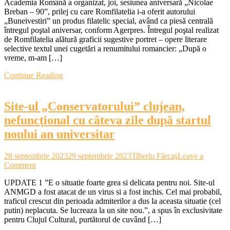
Academia Română a organizat, joi, sesiunea aniversară „Nicolae
aniversar
Breban – 90”, prilej cu care Romfilatelia i-a oferit autorului
”Nicolae
„Buneivestiri” un produs filatelic special, având ca piesă centrală
Breban
întregul poştal aniversar, conform Agerpres. Întregul poştal realizat
–
de Romfilatelia alătură graficii sugestive portret – opere literare
90”,
selective textul unei cugetări a renumitului romancier: „După o
la
vreme, m-am […]
Academie
Romfilate
Continue Reading
i-
a
oferit
Site-ul „Conservatorului” clujean,
scriitorulu
un
nefuncțional cu câteva zile după startul
produs
noului an universitar
filatelic
special
28 septembrie 2023
29 septembrie 2023
Tiberiu Fărcaş
Leave a
on
Comment
Site-
UPDATE 1 ”E o situatie foarte grea si delicata pentru noi. Site-ul
ul
ANMGD a fost atacat de un virus si a fost inchis. Cel mai probabil,
„Conservatorului”
traficul crescut din perioada admiterilor a dus la aceasta situatie (cel
clujean,
putin) neplacuta. Se lucreaza la un site nou.”, a spus în exclusivitate
nefuncțional
pentru Clujul Cultural, purtătorul de cuvând […]
cu
câteva