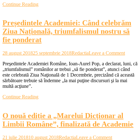
Continue Reading
zile
după
startul
Președintele Academiei: Când celebrăm
noului
an
Ziua Națională, triumfalismul nostru să
universitar
fie ponderat
on
28 august 2018
25 septembrie 2018
Redactia
Leave a Comment
Președi
Preşedintele Academiei Române, Ioan-Aurel Pop, a declarat, luni, că
Academ
„triumfalismul” românilor ar trebui „să fie ponderat”, atunci când
Când
este celebrată Ziua Naţională de 1 Decembrie, precizând că această
celebr
sărbătoare trebuie să îndemne „la mai puţine discursuri şi la mai
Ziua
multă acţiune”.
Naționa
triumfa
Continue Reading
nostru
să
fie
O nouă ediție a „Marelui Dicționar al
pondera
Limbii Române”, finalizată de Academie
on
21 iulie 2018
10 august 2018
Redactia
Leave a Comment