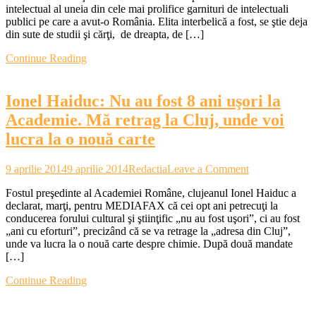
intelectual al uneia din cele mai prolifice garnituri de intelectuali
dialo
publici pe care a avut-o România. Elita interbelică a fost, se ştie deja
Mirc
din sute de studii şi cărţi, de dreapta, de […]
Elia
cu
Continue Reading
intel
evrei
Ionel Haiduc: Nu au fost 8 ani uşori la
Academie. Mă retrag la Cluj, unde voi
lucra la o nouă carte
on
9 aprilie 2014
9 aprilie 2014
Redactia
Leave a Comment
Ionel
Fostul preşedinte al Academiei Române, clujeanul Ionel Haiduc a
Haiduc:
declarat, marţi, pentru MEDIAFAX că cei opt ani petrecuţi la
Nu
conducerea forului cultural şi ştiinţific „nu au fost uşori”, ci au fost
au
„ani cu eforturi”, precizând că se va retrage la „adresa din Cluj”,
fost
unde va lucra la o nouă carte despre chimie. După două mandate
8
[…]
ani
uşori
Continue Reading
la
Academie.
Mă