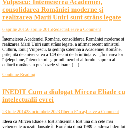
Vulpescu: Întemeierea Academiei,
Academiei
Române!
consolidarea României moderne și
realizarea Marii Uniri sunt strâns legate
on
6 aprilie 2015
6 aprilie 2015
Redactia
Leave a Comment
Vulpescu:
Întemeierea Academiei Române, consolidarea României moderne și
Întemeierea
realizarea Marii Uniri sunt strâns legate, a afirmat recent ministrul
Academiei,
Culturii, Ionuț Vulpescu, la ședința solemnă a Academiei Române,
consolidarea
prilejuită de aniversarea a 149 de ani de la înființare. „În marea lor
României
înțelepciune, întemeietorii și primii membri ai forului suprem al
moderne
culturii române au pus bazele viitoarei […]
și
realizarea
Continue Reading
Marii
Uniri
sunt
INEDIT Cum a dialogat Mircea Eliade cu
strâns
legate
intelectualii evrei
on
23 iulie 2014
28 octombrie 2023
Tiberiu Fărcaş
Leave a Comment
INE
Ideea că Mircea Eliade a fost antisemit a fost una din cele mai
Cum
vehemente acuzaţii lansate în România după 1989 la adresa liderului
a