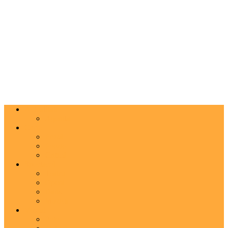
Actualitate
Agenda
Carte
Proză
Poezie
Critică
Spectacol
Teatru
Operă
Dans
Muzica
Vizual
Foto