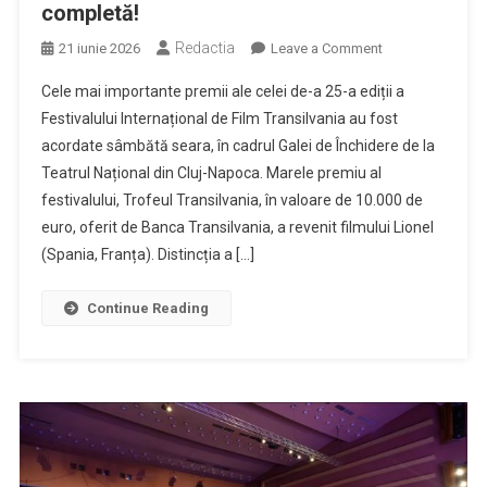
completă!
Redactia
on
21 iunie 2026
Leave a Comment
TIFF.25
Cele mai importante premii ale celei de-a 25-a ediții a
își
Festivalului Internațional de Film Transilvania au fost
anunță
acordate sâmbătă seara, în cadrul Galei de Închidere de la
câștigătorii.
Teatrul Național din Cluj-Napoca. Marele premiu al
Lista
completă!
festivalului, Trofeul Transilvania, în valoare de 10.000 de
euro, oferit de Banca Transilvania, a revenit filmului Lionel
(Spania, Franța). Distincția a […]
Continue Reading