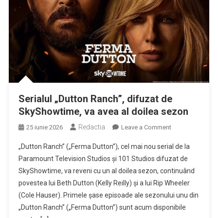
a
dezvăluit
că
suferă
de
Alzheimer
Serialul „Dutton Ranch”, difuzat de
SkyShowtime, va avea al doilea sezon
Redactia
on
25 iunie 2026
Leave a Comment
Serialul
„Dutton Ranch” („Ferma Dutton”), cel mai nou serial de la
„Dutton
Paramount Television Studios şi 101 Studios difuzat de
Ranch”,
SkyShowtime, va reveni cu un al doilea sezon, continuând
difuzat
povestea lui Beth Dutton (Kelly Reilly) şi a lui Rip Wheeler
de
SkyShowtime,
(Cole Hauser). Primele şase episoade ale sezonului unu din
va
„Dutton Ranch” („Ferma Dutton”) sunt acum disponibile
avea