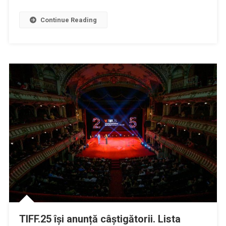
sold-
out
Continue Reading
la
TIFF.25
TIFF.25 își anunță câștigătorii. Lista