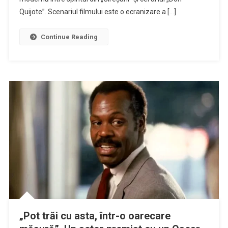
Alb”,
Quijote”. Scenariul filmului este o ecranizare a […]
un
nou
Continue Reading
film
de
Igor
Cobileanski
„Pot trăi cu asta, într-o oarecare