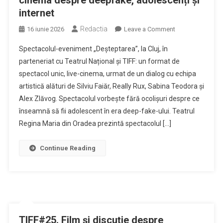
cinema despre deepfake, adolescenți și
internet
Redactia
on
16 iunie 2026
Leave a Comment
„Deșteptarea”
Spectacolul-eveniment „Deșteptarea”, la Cluj, în
ajunge
parteneriat cu Teatrul Național și TIFF: un format de
la
spectacol unic, live-cinema, urmat de un dialog cu echipa
TIFF
artistică alături de Silviu Faiăr, Really Rux, Sabina Teodora și
Cluj
|
Alex Zlăvog. Spectacolul vorbește fără ocolișuri despre ce
live-
înseamnă să fii adolescent în era deep-fake-ului. Teatrul
cinema
Regina Maria din Oradea prezintă spectacolul […]
despre
deepfake,
Continue Reading
adolescenți
și
internet
TIFF#25. Film și discuție despre