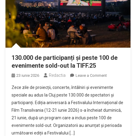
130.000 de participanți și peste 100 de
evenimente sold-out la TIFF.25
Redactia
on
23 iunie 2026
Leave a Comment
130.000
Zece zile de proiecții, concerte, întâlniri și evenimente
de
speciale au adus la Cluj peste 130.000 de spectatori și
participanți
participanți. Ediția aniversară a Festivalului Internațional de
și
Film Transilvania (12-21 iunie 2026) s-a încheiat duminică,
peste
100
21 iunie, după un program care a inclus peste 100 de
de
evenimente sold-out. Organizatorii au anunțat și perioada
evenimente
următoarei ediții a Festivalului […]