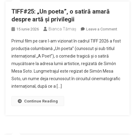
TIFF#25: „Un poeta”, o satiră amară
despre artă și privilegii
Bianca Tămaș
on
15 iunie 2026
Leave a Comment
TIFF#25:
Primul film pe care l-am vizionat în cadrul TIFF 2026 a fost
„Un
producția columbiană „Un poeta” (cunoscut și sub titlul
poeta”,
internațional „A Poet”), o comedie tragică și o satiră
o
mușcătoare la adresa lumii artistice, regizată de Simón
satiră
amară
Mesa Soto. Lungmetrajul este regizat de Simón Mesa
despre
Soto, un nume deja recunoscut în circuitul cinematografic
artă
internațional, după ce a […]
și
privilegii
Continue Reading