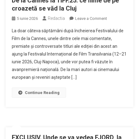
De la Cannes la TIFF.25: ce filme de pe
croazetă se văd la Cluj
Redactia
on
5 iunie 2026
Leave a Comment
De
La doar câteva săptămâni după încheierea Festivalului de
la
Film de la Cannes, unele dintre cele mai comentate,
Cannes
premiate și controversate titluri ale ediției din acest an
la
ajung la Festivalul Internațional de Film Transilvania (12–21
TIFF.25:
ce
iunie 2026, Cluj-Napoca), unde vor putea fi văzute în
filme
avanpremieră națională. De la mari autori ai cinemaului
de
european și reveniri așteptate […]
pe
croazetă
Continue Reading
se
văd
la
Cluj
EXCLUSIV. Unde se va vedea FJORD, la