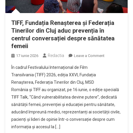
TIFF, Fundația Renașterea și Federația
Tinerilor din Cluj aduc prevenția în
centrul conversației despre sănătatea
femeii
Redactia
on
17 iunie 2026
Leave a Comment
TIFF,
În cadrul Festivalului Internațional de Film
Fundația
Transilvania (TIFF) 2026, ediția XXVI, Fundația
Renașterea
Renașterea, Federația Tinerilor din Cluj, MSD
și
România și TIFF au organizat, pe 16 iunie, o ediție specială
Federația
Tinerilor
TIFF Talk, “Când vulnerabilitatea devine putere”, dedicată
din
sănătății femeii, prevenției și educației pentru sănătate,
Cluj
aducând împreună medici, reprezentanți ai societății civile,
aduc
pacienți și lideri de opinie într-o conversație despre cum
prevenția
informația și accesul la […]
în