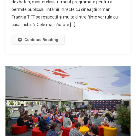
TIFF.25:
dezbateri, masterclass-uri sunt programate pentru a
echipele
permite publicului întâlniri directe cu cineaștii români.
filmelor,
Tradiția TIFF se respectă și multe dintre filme vor rula cu
prezente
casa închisă. Cele mai căutate […]
în
Cluj
Continue Reading
pentru
întâlniri
cu
publicul