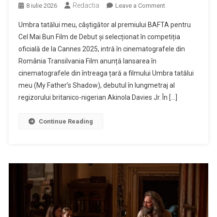
Redactia
on
8 iulie 2026
Leave a Comment
VIDEO.
Umbra tatălui meu, câștigător al premiului BAFTA pentru
”Umbra
Cel Mai Bun Film de Debut și selecționat în competiția
tatălui
oficială de la Cannes 2025, intră în cinematografele din
meu”
România Transilvania Film anunță lansarea în
intră
în
cinematografele din întreaga țară a filmului Umbra tatălui
cinematografe
meu (My Father’s Shadow), debutul în lungmetraj al
regizorului britanico-nigerian Akinola Davies Jr. În […]
Continue Reading