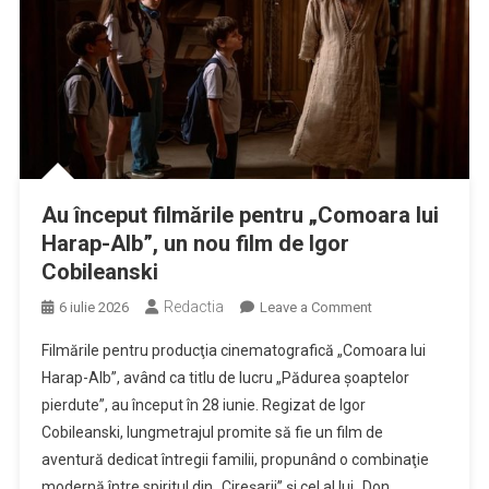
Au început filmările pentru „Comoara lui
Harap-Alb”, un nou film de Igor
Cobileanski
Redactia
on
6 iulie 2026
Leave a Comment
Au
Filmările pentru producţia cinematografică „Comoara lui
început
Harap-Alb”, având ca titlu de lucru „Pădurea şoaptelor
filmările
pierdute”, au început în 28 iunie. Regizat de Igor
pentru
Cobileanski, lungmetrajul promite să fie un film de
„Comoara
lui
aventură dedicat întregii familii, propunând o combinaţie
Harap-
modernă între spiritul din „Cireşarii” şi cel al lui „Don