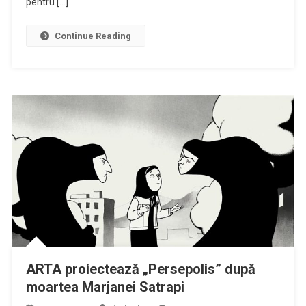
pentru […]
al
doilea
Continue Reading
sezon
ARTA proiectează „Persepolis” după
moartea Marjanei Satrapi