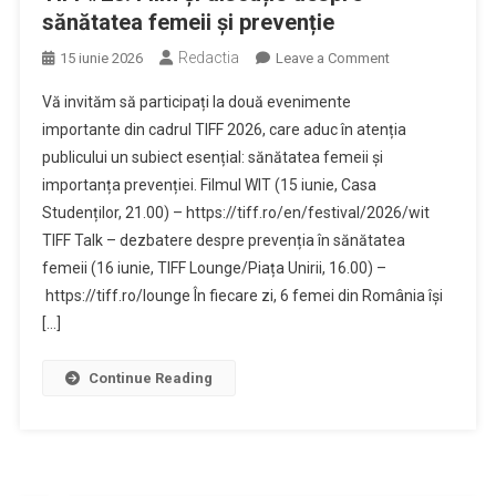
sănătatea femeii și prevenție
Redactia
on
15 iunie 2026
Leave a Comment
TIFF#25.
Vă invităm să participați la două evenimente
Film
importante din cadrul TIFF 2026, care aduc în atenția
și
publicului un subiect esențial: sănătatea femeii și
discuție
importanța prevenției. Filmul WIT (15 iunie, Casa
despre
sănătatea
Studenților, 21.00) – https://tiff.ro/en/festival/2026/wit
femeii
TIFF Talk – dezbatere despre prevenția în sănătatea
și
femeii (16 iunie, TIFF Lounge/Piața Unirii, 16.00) –
prevenție
https://tiff.ro/lounge În fiecare zi, 6 femei din România își
[…]
Continue Reading