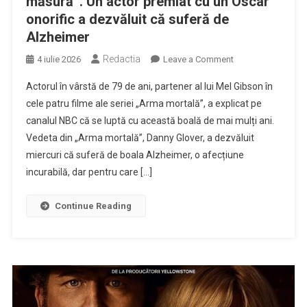
măsură”. Un actor premiat cu un Oscar
onorific a dezvăluit că suferă de
Alzheimer
Redactia
on
4 iulie 2026
Leave a Comment
„Pot
Actorul în vârstă de 79 de ani, partener al lui Mel Gibson în
trăi
cele patru filme ale seriei „Arma mortală”, a explicat pe
cu
canalul NBC că se luptă cu această boală de mai mulți ani.
asta,
Vedeta din „Arma mortală”, Danny Glover, a dezvăluit
într-
o
miercuri că suferă de boala Alzheimer, o afecțiune
oarecare
incurabilă, dar pentru care […]
măsură”.
Un
Continue Reading
actor
premiat
cu
un
Oscar
onorific