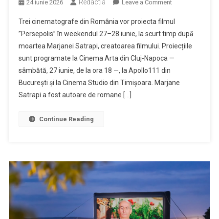
Redactia
on
24 iunie 2026
Leave a Comment
ARTA
Trei cinematografe din România vor proiecta filmul
proiectează
”Persepolis” în weekendul 27–28 iunie, la scurt timp după
„Persepolis”
moartea Marjanei Satrapi, creatoarea filmului. Proiecțiile
după
sunt programate la Cinema Arta din Cluj-Napoca —
moartea
Marjanei
sâmbătă, 27 iunie, de la ora 18 —, la Apollo111 din
Satrapi
București și la Cinema Studio din Timișoara. Marjane
Satrapi a fost autoare de romane […]
Continue Reading