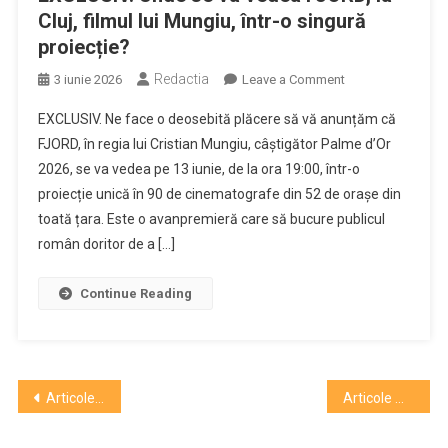
Cluj, filmul lui Mungiu, într-o singură
proiecție?
Redactia
on
3 iunie 2026
Leave a Comment
EXCLUSIV.
EXCLUSIV. Ne face o deosebită plăcere să vă anunțăm că
Unde
FJORD, în regia lui Cristian Mungiu, câștigător Palme d’Or
se
2026, se va vedea pe 13 iunie, de la ora 19:00, într-o
va
proiecție unică în 90 de cinematografe din 52 de orașe din
vedea
FJORD,
toată țara. Este o avanpremieră care să bucure publicul
la
român doritor de a […]
Cluj,
filmul
Continue Reading
lui
Mungiu,
într-
o
Navigare
Articole mai vechi
Articole mai noi
singură
proiecție?
în