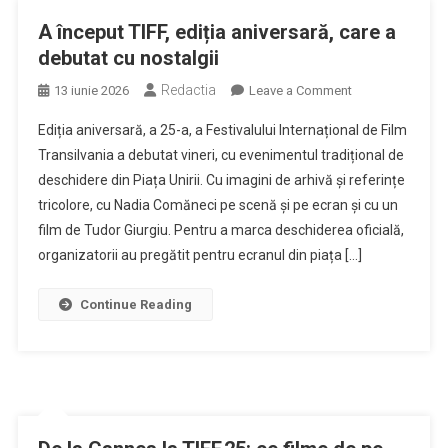
A început TIFF, ediția aniversară, care a
debutat cu nostalgii
Redactia
on
13 iunie 2026
Leave a Comment
A
Ediția aniversară, a 25-a, a Festivalului Internațional de Film
început
Transilvania a debutat vineri, cu evenimentul tradițional de
TIFF,
deschidere din Piața Unirii. Cu imagini de arhivă și referințe
ediția
tricolore, cu Nadia Comăneci pe scenă și pe ecran și cu un
aniversară,
care
film de Tudor Giurgiu. Pentru a marca deschiderea oficială,
a
organizatorii au pregătit pentru ecranul din piața […]
debutat
cu
Continue Reading
nostalgii