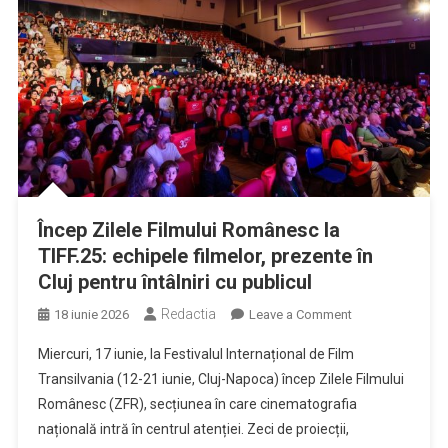
Încep Zilele Filmului Românesc la
TIFF.25: echipele filmelor, prezente în
Cluj pentru întâlniri cu publicul
Redactia
on
18 iunie 2026
Leave a Comment
Încep
Miercuri, 17 iunie, la Festivalul Internațional de Film
Zilele
Transilvania (12-21 iunie, Cluj-Napoca) încep Zilele Filmului
Filmului
Românesc (ZFR), secțiunea în care cinematografia
Românesc
națională intră în centrul atenției. Zeci de proiecții,
la