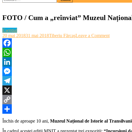
după:
FOTO / Cum a „reînviat” Muzeul Național
Esenţial
on
20 mai 2018
31 mai 2018
Tiberiu Fărcaş
Leave a Comment
FOTO
/
Cum
Facebook
a
WhatsApp
„reînviat”
Muzeul
LinkedIn
Național
de
Messenger
Istorie
de
Telegram
Noaptea
Muzeelor
X
Copy
Link
Partajează
Închis de aproape 10 ani,
Muzeul Național de Istorie al Transilvan
În cadrul acestei ediții MNIT a prezentat trei expoziții:
“Incursiuni da