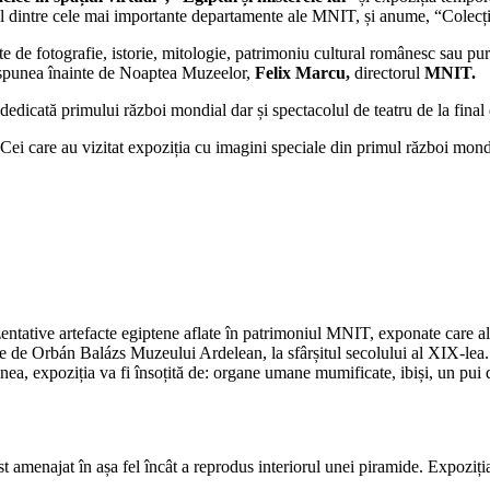
unul dintre cele mai importante departamente ale MNIT, și anume, “Colecți
e de fotografie, istorie, mitologie, patrimoniu cultural românesc sau pur
”, spunea înainte de Noaptea Muzeelor,
Felix Marcu,
directorul
MNIT.
dedicată primului război mondial dar și spectacolul de teatru de la final
. Cei care au vizitat expoziția cu imagini speciale din primul război mondi
entative artefacte egiptene aflate în patrimoniul MNIT, exponate care alc
cute de Orbán Balázs Muzeului Ardelean, la sfârșitul secolului al XIX-le
ea, expoziția va fi însoțită de: organe umane mumificate, ibiși, un pui d
t amenajat în așa fel încât a reprodus interiorul unei piramide. Expoziția