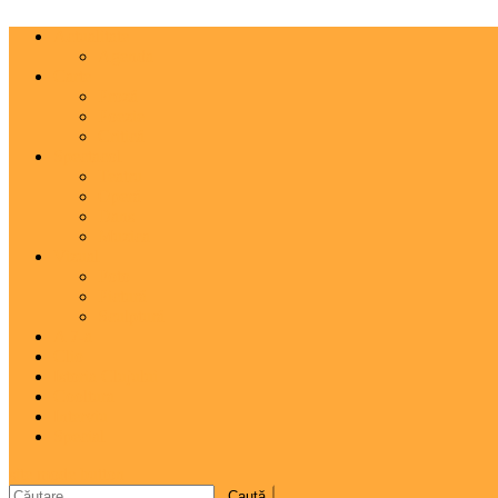
Actualitate
Agenda
Carte
Proză
Poezie
Critică
Spectacol
Teatru
Operă
Dans
Muzica
Vizual
Foto
Pictură
Sculptură
A 7-a
Clio
Istoria Clujului
Cooltura
Interviu
Special
site mode button
Caută