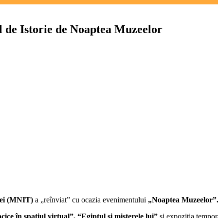
 de Istorie de Noaptea Muzeelor
iei (MNIT)
a „reînviat” cu ocazia evenimentului
„Noaptea Muzeelor”
cice în spațiul virtual”,
“Egiptul și misterele lui”
și expoziția tempo