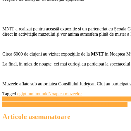
MNIT a realizat pentru această expoziție și un parteneriat cu Școala Gi
direct în activitățile muzeului și vor anima atmosfera plină de mister a 
Circa 6000 de clujeni au vizitat expozițiile de la
MNIT
în Noaptea Mu
La final, în miez de noapte, cei mai curioși au participat la spectacolul 
Muzeele aflate sub autoritatea Consiliului Județean Cluj au participat
Tagged
egipt mnit
mumie
Noaptea muzeelor
Navigare
200.000 de participanți în primele trei Zile ale Clujului. Folclorul înc
Beard Brothers au strâns fonduri pentru ambulanțe la Zilele Clujului
în
articole
Articole asemanatoare