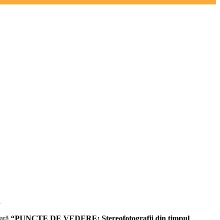
.
rară
“PUNCTE DE VEDERE: Stereofotografii din timpul