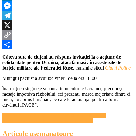
ieri
LinkedIn
cu
Ucrain
Messenger
Telegram
X
Copy
Link
Partajează
Câteva sute de clujeni au răspuns invitației la o acțiune de
solidaritate pentru Ucraina, atacată masiv în aceste zile de
forțele militare ale Federației Ruse
, transmite siteul
Clujul Politic
.
Mitingul pacifist a avut loc vineri, de la ora 18,00
Înarmați cu stegulețe și pancarte în culorile Ucrainei, precum și
mesaje împotriva războiului, cei prezenți, marea majoritate dintre ei
tineri, au aprins lumânări, pe care le-au aranjat pentru a forma
cuvântul „PACE”.
Navigare
Cel mai vechi jurnalist clujean cultural a ieșit la pensie
Rusia a fost exclusă de la concursul Eurovision
în
articole
Articole asemanatoare