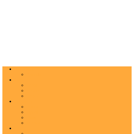
Actualitate
Agenda
Carte
Proză
Poezie
Critică
Spectacol
Teatru
Operă
Dans
Muzica
Vizual
Foto