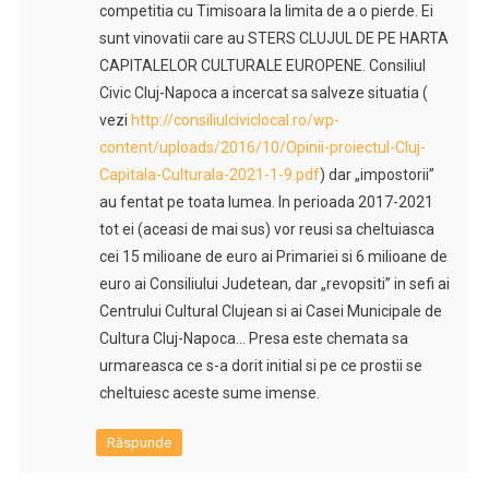
competitia cu Timisoara la limita de a o pierde. Ei
sunt vinovatii care au STERS CLUJUL DE PE HARTA
CAPITALELOR CULTURALE EUROPENE. Consiliul
Civic Cluj-Napoca a incercat sa salveze situatia (
vezi
http://consiliulciviclocal.ro/wp-
content/uploads/2016/10/Opinii-proiectul-Cluj-
Capitala-Culturala-2021-1-9.pdf
) dar „impostorii”
au fentat pe toata lumea. In perioada 2017-2021
tot ei (aceasi de mai sus) vor reusi sa cheltuiasca
cei 15 milioane de euro ai Primariei si 6 milioane de
euro ai Consiliului Judetean, dar „revopsiti” in sefi ai
Centrului Cultural Clujean si ai Casei Municipale de
Cultura Cluj-Napoca… Presa este chemata sa
urmareasca ce s-a dorit initial si pe ce prostii se
cheltuiesc aceste sume imense.
Răspunde