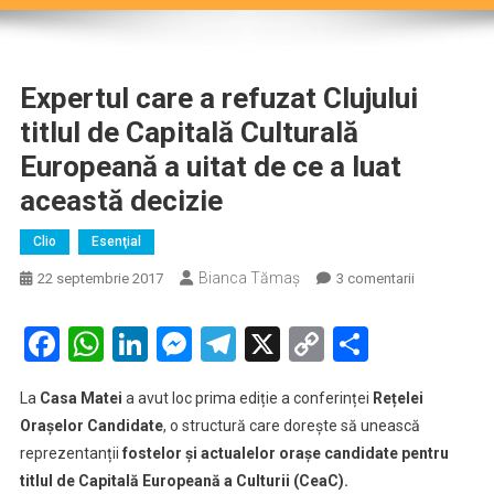
Expertul care a refuzat Clujului
titlul de Capitală Culturală
Europeană a uitat de ce a luat
această decizie
Clio
Esenţial
Bianca Tămaș
la
22 septembrie 2017
3 comentarii
Expertul
care
Facebook
WhatsApp
LinkedIn
Messenger
Telegram
X
Copy
Partaje
a
Link
refuzat
La
Casa Matei
a avut loc prima ediție a conferinței
Rețelei
Clujului
Orașelor Candidate
, o structură care dorește să unească
titlul
reprezentanții
fostelor și actualelor orașe candidate pentru
de
titlul de Capitală Europeană a Culturii (CeaC).
Capitală