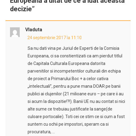
Europeană a uitat de ce a luat această
decizie
”
Vladuta
24 septembrie 2017 la 11:10
Sa nu dati vina pe Juriul de Experti de la Comisia
Europeana, ci sa constientizati ca am pierdut titlul
de Capitala Culturala Europeana datorita
parvenitilor si incompetentilor culturali din echipa
de proiect a Primarului Boc + a celor cativa
„intelectuali”, pentru a pune mana DOAR pe banii
publici ai clujenilor (21 milioane euro – pe care ii au
si acum la dispozitie!?!). Banii UE nu au contat si nici
alte sume ce trebuiau justificate la sange(de
culoare portocalie). Toti cei ce stim ce si cum a fost
suntem cu ochii pe impostori, speram ca si
procuratura, …