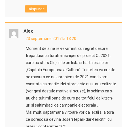
Răspunde
Alex
23 septembrie 2017 la 13:20
Moment de a ne re-re-aminti cu regret despre
trepadusii culturali ai echipei de proiect CJ2021,
care au sters Clujul de pe lista si harta oraselor:
„Capitala Europeana a Culturii”. Tristetea va creste
pe masura ce ne apropiem de 2021 cand vom
constata ca marile idei si proiecte nu s-au realizate
(vor gasi destule motive si scuze), in schimb ca s-
au cheltuit milioane de euro pe tot felul de kitsch-
uri si saltimbaci de campanie electorala …
Mai mult, saptamana viitoare vor da lectii si altora
ce doresc sa devina „loseri tepari-dar-fericiti”, cu
prilejul conferintei CCC