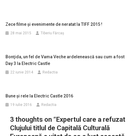
Zece filme şi evenimente de neratat la TIFF 2015 !
28 mai 2015
Tiberiu Fărcaş
Bonţida, un fel de Vama Veche ardelenească sau cum a fost
Day 3 la Electric Castle
22 iunie 2014
Redactia
Bune şi rele la Electric Castle 2016
19 iulie 2016
Redactia
3 thoughts on “
Expertul care a refuzat
Clujului titlul de Capitală Culturală