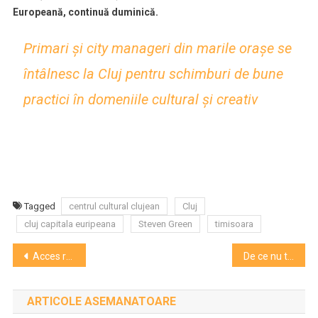
Europeană, continuă duminică.
Primari și city manageri din marile orașe se
întâlnesc la Cluj pentru schimburi de bune
practici în domeniile cultural și creativ
Tagged
centrul cultural clujean
Cluj
cluj capitala euripeana
Steven Green
timisoara
Navigare
Acces restricționat la Muzeul din Ciucea ca urmare a fenomenelor meteorologice extreme
De ce nu trebuie să-ți pese de ce zice Andrei Gheorghe despre Cluj
în
ARTICOLE ASEMANATOARE
articole