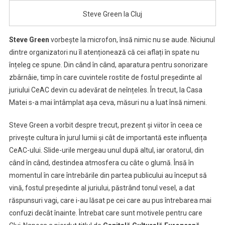
Steve Green la Cluj
Steve Green
vorbește la microfon, însă nimic nu se aude. Niciunul
dintre organizatori nu îl atenționează că cei aflați în spate nu
înțeleg ce spune. Din când în când, aparatura pentru sonorizare
zbârnâie, timp în care cuvintele rostite de fostul președinte al
juriului CeAC devin cu adevărat de neînțeles. În trecut, la Casa
Matei s-a mai întâmplat așa ceva, măsuri nu a luat însă nimeni.
Steve Green a vorbit despre trecut, prezent și viitor în ceea ce
privește cultura în jurul lumii și cât de importantă este influența
CeAC-ului. Slide-urile mergeau unul după altul, iar oratorul, din
când în când, destindea atmosfera cu câte o glumă. Însă în
momentul în care întrebările din partea publicului au început să
vină, fostul președinte al juriului, păstrând tonul vesel, a dat
răspunsuri vagi, care i-au lăsat pe cei care au pus întrebarea mai
confuzi decât înainte. Întrebat care sunt motivele pentru care