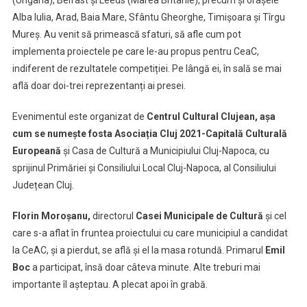
(Ungaria), Belfast și Leeds (Marea Britanie), precum și orașele
Alba Iulia, Arad, Baia Mare, Sfântu Gheorghe, Timișoara și Tîrgu
Mureș. Au venit să primească sfaturi, să afle cum pot
implementa proiectele pe care le-au propus pentru CeaC,
indiferent de rezultatele competiției. Pe lângă ei, în sală se mai
află doar doi-trei reprezentanți ai presei.
Evenimentul este organizat de
Centrul Cultural Clujean, așa
cum se numește fosta Asociația Cluj 2021-Capitală Culturală
Europeană
și Casa de Cultură a Municipiului Cluj-Napoca, cu
sprijinul Primăriei și Consiliului Local Cluj-Napoca, al Consiliului
Județean Cluj.
Florin Moroșanu,
directorul
Casei Municipale de Cultură
și cel
care s-a aflat în fruntea proiectului cu care municipiul a candidat
la CeAC, și a pierdut, se află și el la masa rotundă. Primarul
Emil
Boc
a participat, însă doar câteva minute. Alte treburi mai
importante îl așteptau. A plecat apoi în grabă.