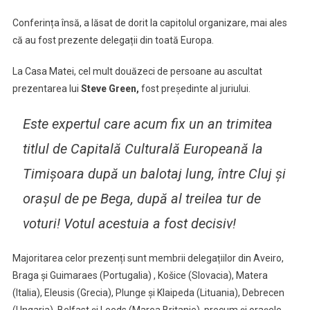
Culturală
Conferința însă, a lăsat de dorit la capitolul organizare, mai ales
Europeană
a
că au fost prezente delegații din toată Europa.
uitat
La Casa Matei, cel mult douăzeci de persoane au ascultat
de
ce
prezentarea lui
Steve Green,
fost președinte al juriului.
a
luat
Este expertul care acum fix un an trimitea
această
titlul de Capitală Culturală Europeană la
decizie
Timișoara după un balotaj lung, între Cluj și
orașul de pe Bega, după al treilea tur de
voturi! Votul acestuia a fost decisiv!
Majoritarea celor prezenți sunt membrii delegațiilor din Aveiro,
Braga și Guimaraes (Portugalia) , Košice (Slovacia), Matera
(Italia), Eleusis (Grecia), Plunge și Klaipeda (Lituania), Debrecen