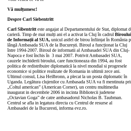
Vă mulțumesc!
Despre Carl Siebentritt
Carl Sibentritt
este angajat al Departamentului de Stat, diplomat d
carieră. Timp de mai mulți ani el a activat la Cluj în cadrul
Biroulu
de Informații al SUA,
unicul astfel de birou înființat în România 
lângă Ambasada SUA de la București. Biroul a funcționat la Cluj
între 1994-2007. Biroul de informatii al Ambasadei SUA din Cluj-
Napoca e fost închis în 3 mai 2007. Potrivit Ambasadei SUA,
cauzele inchiderii biroului, care functioneaza din 1994, au fost
politica de redistribuire diplomatică la nivel mondial si progresele
economice si politice realizate de Romania in ultimii zece ani.
Ultimul consul, Lisa Heilbronn, a plecat la un posta diplomatic în
Uganda. Legătura clujenilor cu Ambasada SUA va fi mentinuta pri
„Coltul american” (American Corner), un centru multimedia
inaugurat in decembrie 2006 in incinta Bibliotecii judetene
„Octavian Goga” de catre ambasadorul Nicholas B. Taubman.
Centrul se afla in legatura directa cu Centrul de resurse al
Ambasadei de la Bucuresti, informa evz.ro.