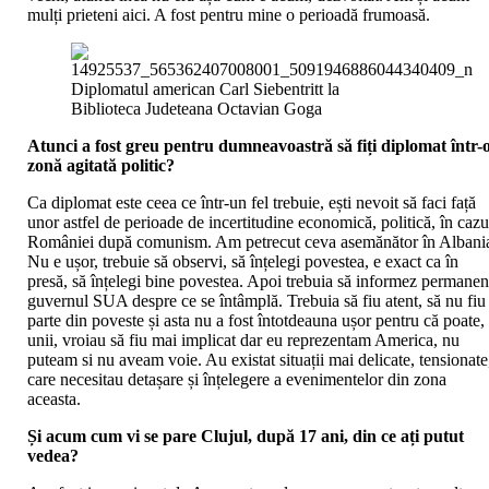
mulți prieteni aici. A fost pentru mine o perioadă frumoasă.
Diplomatul american Carl Siebentritt la
Biblioteca Judeteana Octavian Goga
Atunci a fost greu pentru dumneavoastră să fiți diplomat într-
zonă agitată politic?
Ca diplomat este ceea ce într-un fel trebuie, ești nevoit să faci față
unor astfel de perioade de incertitudine economică, politică, în cazu
României după comunism. Am petrecut ceva asemănător în Albani
Nu e ușor, trebuie să observi, să înțelegi povestea, e exact ca în
presă, să înțelegi bine povestea. Apoi trebuia să informez permanen
guvernul SUA despre ce se întâmplă. Trebuia să fiu atent, să nu fiu
parte din poveste și asta nu a fost întotdeauna ușor pentru că poate,
unii, vroiau să fiu mai implicat dar eu reprezentam America, nu
puteam si nu aveam voie. Au existat situații mai delicate, tensionate
care necesitau detașare și înțelegere a evenimentelor din zona
aceasta.
Și acum cum vi se pare Clujul, după 17 ani, din ce ați putut
vedea?