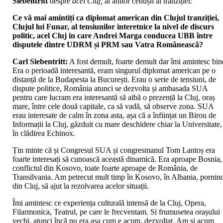
Siebentritt
despre
acel Cluj,
al anilor cenușii ai tranziției:
Ce vă mai amintiți ca diplomat american din Clujul tranziției,
Clujul lui Funar, al tensiunilor interetnice la nivel de discurs
politic, acel Cluj in care Andrei Marga conducea UBB între
disputele dintre UDRM și PRM sau Vatra Românească?
Carl Siebentritt:
A fost demult, foarte demult dar îmi amintesc bin
Era o perioadă interesantă, eram singurul diplomat american pe o
distanță de la Budapesta la București. Erau o serie de tensiuni, de
dispute politice, România atunci se dezvolta și ambasada SUA
pentru care lucram era interesantă să aibă o prezență la Cluj, oraș
mare, între cele două capitale, ca să vadă, să observe zona. SUA
erau interesate de calm în zona asta, așa că a înființat un Birou de
Informații la Cluj, găzduit cu mare deschidere chiar la Universitate,
în clădirea Echinox.
Țin minte că și Congresul SUA și congresmanul Tom Lantoș era
foarte interesați să cunoască această dinamică. Era aproape Bosnia,
conflictul din Kosovo, toate foarte aproape de România, de
Transilvania. Am petrecut mult timp în Kosovo, în Albania, pornin
din Cluj, să ajut la rezolvarea acelor situații.
Îmi amintesc ce experiența culturală intensă de la Cluj, Opera,
Filarmonica, Teatrul, pe care le frecventam. Si frumusetea orașului
vechi, atunci încă nu era așa cum e acum, dezvoltat. Am și acum