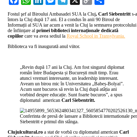
Link
Fostul şef al Biroului Ambasadei SUA la Cluj
, Carl Siebentritt
s-
întors la Cluj după 17 ani. El a condus în anii 90 Biroul de
Informații al SUA iar acum a venit la Cluj la semnarea protocolului
de înființare al
primei biblioteci internaționale dedicată
copiilor
care va avea sediul la
Royal School in Transylvania.
Biblioteca va fi inaugurată anul viitor.
„Revin după 17 ani la Cluj. Am fost singurul diplomat
român între Budapesta și București mult timp. Erau
atunci vremuri interesante, un leadership interesant.
Aveam un birou mic în Universitatea „Babeș-Bolyai”.
Acum sunt bucuros să revin la Cluj după atâția ani
vorbind despre educație. Sunt foarte bucuros”, a spus
diplomatul american
Carl Siebentritt.
Conferinta de presă de lansare a Bibliotecii internationale pen
Siebentritt e primul din stânga.
Clujulcultural.ro
a stat de vorbă cu diplomatul american
Carl