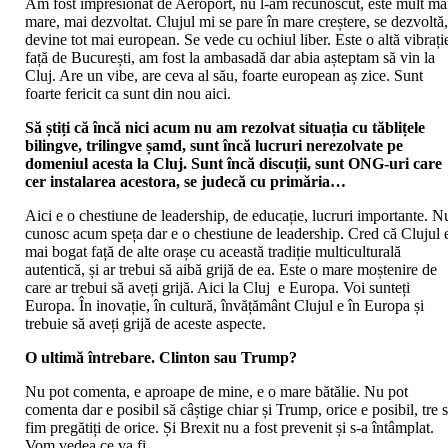
Am fost impresionat de Aeroport, nu l-am recunoscut, este mult ma
mare, mai dezvoltat. Clujul mi se pare în mare creștere, se dezvoltă
devine tot mai european. Se vede cu ochiul liber. Este o altă vibrați
față de București, am fost la ambasadă dar abia așteptam să vin la
Cluj. Are un vibe, are ceva al său, foarte european aș zice. Sunt
foarte fericit ca sunt din nou aici.
Să știți că încă nici acum nu am rezolvat situația cu tăblițele
bilingve, trilingve șamd, sunt încă lucruri nerezolvate pe
domeniul acesta la Cluj. Sunt încă discuții, sunt ONG-uri care
cer instalarea acestora, se judecă cu primăria…
Aici e o chestiune de leadership, de educație, lucruri importante. N
cunosc acum speța dar e o chestiune de leadership. Cred că Clujul 
mai bogat față de alte orașe cu această tradiție multiculturală
autentică, și ar trebui să aibă grijă de ea. Este o mare moștenire de
care ar trebui să aveți grijă. Aici la Cluj e Europa. Voi sunteți
Europa. În inovație, în cultură, învățământ Clujul e în Europa și
trebuie să aveți grijă de aceste aspecte.
O ultimă întrebare. Clinton sau Trump?
Nu pot comenta, e aproape de mine, e o mare bătălie. Nu pot
comenta dar e posibil să câștige chiar și Trump, orice e posibil, tre 
fim pregătiți de orice. Și Brexit nu a fost prevenit și s-a întâmplat.
Vom vedea ce va fi.