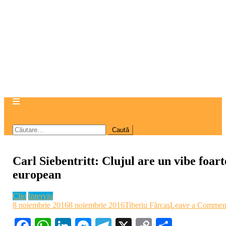
site mode button
Caută
după:
Carl Siebentritt: Clujul are un vibe foart
european
Clio
Interviu
8 noiembrie 2016
8 noiembrie 2016
Tiberiu Fărcaş
Leave a Commen
Facebook
WhatsApp
LinkedIn
Messenger
Telegram
X
Copy
Partajea