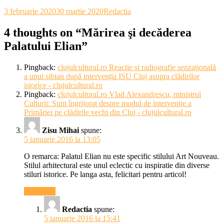
3 februarie 2020
30 martie 2020
Redactia
4 thoughts on “
Mărirea şi decăderea
Palatului Elian
”
Pingback:
clujulcultural.ro Reacţie şi radiografie senzaţională
a unui sibian după intervenţia ISU Cluj asupra clădirilor
istorice - clujulcultural.ro
Pingback:
clujulcultural.ro Vlad Alexandrescu, ministrul
Culturii: Sunt îngrijorat despre modul de intervenţie a
Primăriei pe clădirile vechi din Cluj - clujulcultural.ro
Zisu Mihai
spune:
5 ianuarie 2016 la 13:05
O remarca: Palatul Elian nu este specific stilului Art Nouveau.
Stilul arhitectural este unul eclectic cu inspiratie din diverse
stiluri istorice. Pe langa asta, felicitari pentru articol!
Răspunde
Redactia
spune:
5 ianuarie 2016 la 15:41