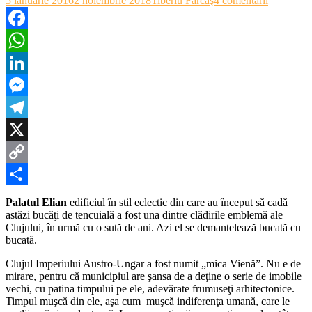
5 ianuarie 2016
2 noiembrie 2018
Tiberiu Fărcaş
4 comentarii
Mărirea
şi
decăderea
Facebook
Palatului
WhatsApp
Elian
LinkedIn
Messenger
Telegram
X
Copy
Link
Partajează
Palatul Elian
edificiul în stil eclectic din care au început să cadă
astăzi bucăţi de tencuială a fost una dintre clădirile emblemă ale
Clujului, în urmă cu o sută de ani. Azi el se demantelează bucată cu
bucată.
Clujul Imperiului Austro-Ungar a fost numit „mica Vienă”. Nu e de
mirare, pentru că municipiul are şansa de a deţine o serie de imobile
vechi, cu patina timpului pe ele, adevărate frumuseţi arhitectonice.
Timpul muşcă din ele, aşa cum muşcă indiferenţa umană, care le