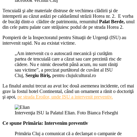
facebook Vechiul Cluj
Tencuială şi alte materiale distruse de vechimea clădirii şi de
intemperii au căzut astăzi pe caldarâmul străzii Horea nr. 2. E vorba
de bucăţi dintr-o clădire de patrimoniu, renumitul
Palat Berde,
unul
din cele patru palate care străjuiesc podul de pe strada Horea 2.
Pompierii de la Inspectoratul pentru Situaţii de Urgenţă (ISU) au
intervenit rapid. Nu au existat victime.
„Am intervenit cu o autoscară mecanică şi curăţăm
partea de tencuială care a căzut sau care prezintă risc de
cădere. Nu e nimic deosebit până acum, nu sunt răniţi
sau victime”, a precizat purtătorul de cuvânt al ISU
Cluj,
Sergiu Biriş,
pentru clujulcultural.ro
La finalul anului trecut au avut loc două asemenea incidente, cel mai
grav la fostul hotel Continental, când un ornament a rănit o doctoriţă
şi apoi,
pe strada Eroilor, unde ISU a intervenit preventiv.
Intervenţia ISU la Palatul Elian. Foto Bianca Felseghi
Ce spune Primăria: Intervenim preventiv
Primăria Cluj a comunicat că a declanşat o campanie de