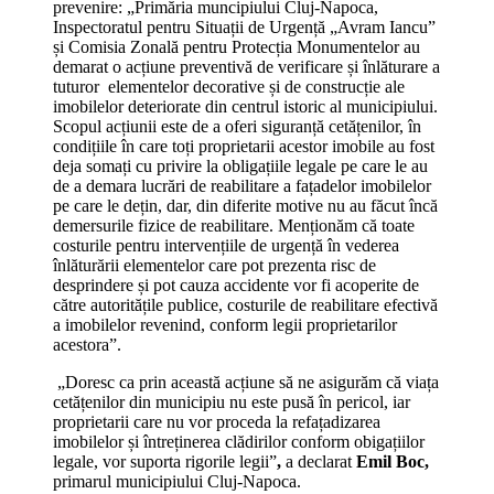
prevenire: „Primăria muncipiului Cluj-Napoca,
Inspectoratul pentru Situații de Urgență „Avram Iancu”
și Comisia Zonală pentru Protecția Monumentelor au
demarat o acțiune preventivă de verificare și înlăturare a
tuturor elementelor decorative și de construcție ale
imobilelor deteriorate din centrul istoric al municipiului.
Scopul acțiunii este de a oferi siguranță cetățenilor, în
condițiile în care toți proprietarii acestor imobile au fost
deja somați cu privire la obligațiile legale pe care le au
de a demara lucrări de reabilitare a fațadelor imobilelor
pe care le dețin, dar, din diferite motive nu au făcut încă
demersurile fizice de reabilitare. Menționăm că toate
costurile pentru intervențiile de urgență în vederea
înlăturării elementelor care pot prezenta risc de
desprindere și pot cauza accidente vor fi acoperite de
către autoritățile publice, costurile de reabilitare efectivă
a imobilelor revenind, conform legii proprietarilor
acestora”.
„Doresc ca prin această acțiune să ne asigurăm că viața
cetățenilor din municipiu nu este pusă în pericol, iar
proprietarii care nu vor proceda la refațadizarea
imobilelor și întreținerea clădirilor conform obigațiilor
legale, vor suporta rigorile legii”
,
a declarat
Emil Boc,
primarul municipiului Cluj-Napoca.