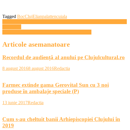
Tagged
Boc
Cluj
Elian
palat
tencuiala
Navigare
Bate record după record: „Star Wars: The Force Awakens” a depăşit
„Avatar” !
în
Concert Strauss de Anul Nou la Opera Maghiară
articole
Articole asemanatoare
Recordul de audiență al anului pe Clujulcultural.ro
8 august 2016
8 august 2016
Redactia
Farmec extinde gama Gerovital Sun cu 3 noi
produse în ambalaje speciale (P)
13 iunie 2017
Redactia
Cum s-au cheltuit banii Arhiepiscopiei Clujului în
2019