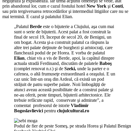
neglijează şi exploatează. Iar urma acţiunii omeneşti se vede, atât
prin abandonul lor, cum e cazul fostului hotel
New York
şi
Conti
,
sau prin tergiversarea retrocedărilor şi intermediul litigiilor care nu se
mai termină. E cazul şi palatului Elian.
„Palatul
Berde
este o bijuterie a Clujului, aşa cum mai
sunt o serie de bijuterii. Acest palat a fost construit la
final de secol 19, început de secol 20, de Benigni, un
om bogat. Acesta şi-a construit palatul ca răspuns la
altre trei palate deţinute de burghezi şi aristocraţi, care
flanchează podul de pe Horea. E vorba de palatul
Elian
, chiat vis a vis de Berde, apoi, la capătul dinspre
actuala stradă Ferdinand, discutăm de palatele
Baboş
(complet renovat n.r.) şi de
Szeki,
unde la parter e o
cafenea, o altă frumuseţe extraordinară a oraşului. E un
caz unic într-un oraş din Ardeal, că există un pod
străjuit de patru superbe palate. Noii îmbogăţiţi de
atunci aveau această posibilitate de a construi palate şi
ne-au oferit, peste timpuri, bijuterii arhitectonice. Ele
trebuie refăcute rapid, conservate şi admirate”, a
comentat profesorul de istorie
Vladimir
Bogoslavlievici
pentru
clujulcultural.ro
Podul de fier de peste Someş, pe strada Horea şi Palatul Benig