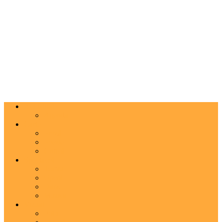
Actualitate
Agenda
Carte
Proză
Poezie
Critică
Spectacol
Teatru
Operă
Dans
Muzica
Vizual
Foto