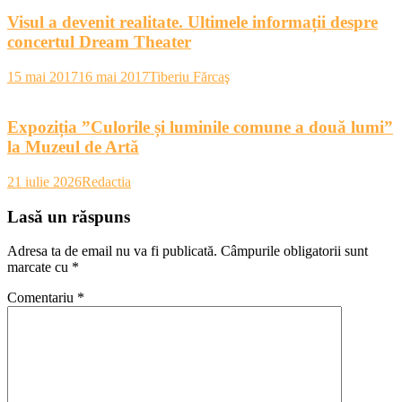
Visul a devenit realitate. Ultimele informații despre
concertul Dream Theater
15 mai 2017
16 mai 2017
Tiberiu Fărcaş
Expoziția ”Culorile și luminile comune a două lumi”
la Muzeul de Artă
21 iulie 2026
Redactia
Lasă un răspuns
Adresa ta de email nu va fi publicată.
Câmpurile obligatorii sunt
marcate cu
*
Comentariu
*