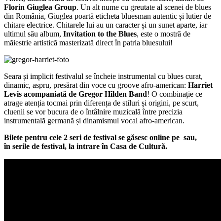
Florin Giuglea Group
. Un alt nume cu greutate al scenei de blues
din România, Giuglea poartă eticheta bluesman autentic și lutier de
chitare electrice. Chitarele lui au un caracter și un sunet aparte, iar
ultimul său album,
Invitation to the Blues
, este o mostră de
măiestrie artistică masterizată direct în patria bluesului!
Seara și implicit festivalul se încheie instrumental cu blues curat,
dinamic, aspru, presărat din voce cu groove afro-american:
Harriet
Levis acompaniată de Gregor Hilden Band
! O combinație ce
atrage atenția tocmai prin diferența de stiluri și origini, pe scurt,
cluenii se vor bucura de o întâlnire muzicală între precizia
instrumentală germană și dinamismul vocal afro-american.
Bilete pentru cele 2 seri de festival se găsesc online pe sau,
în serile de festival, la intrare în Casa de Cultură.