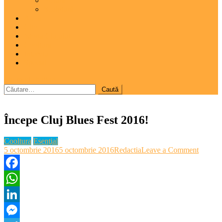
Pictură
Sculptură
A 7-a
Clio
Istoria Clujului
Cooltura
Interviu
Special
site mode button
Caută
după:
Începe Cluj Blues Fest 2016!
Cooltura
Esenţial
on
5 octombrie 2016
5 octombrie 2016
Redactia
Leave a Comment
Începe
Cluj
Blues
Facebook
Fest
WhatsApp
2016!
LinkedIn