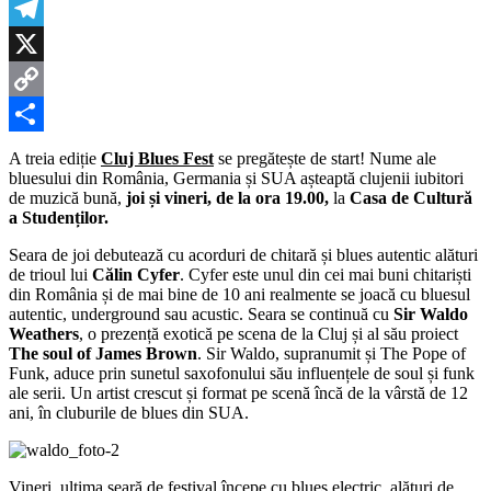
Messenger
Telegram
X
Copy
Link
Partajează
A treia ediție
Cluj Blues Fest
se pregătește de start! Nume ale
bluesului din România, Germania și SUA așteaptă clujenii iubitori
de muzică bună,
joi și vineri, de la ora 19.00,
la
Casa de Cultură
a Studenților.
Seara de joi debutează cu acorduri de chitară și blues autentic alături
de trioul lui
Călin Cyfer
. Cyfer este unul din cei mai buni chitariști
din România și de mai bine de 10 ani realmente se joacă cu bluesul
autentic, underground sau acustic. Seara se continuă cu
Sir Waldo
Weathers
, o prezență exotică pe scena de la Cluj și al său proiect
The soul of James Brown
. Sir Waldo, supranumit și The Pope of
Funk, aduce prin sunetul saxofonului său influențele de soul și funk
ale serii. Un artist crescut și format pe scenă încă de la vârstă de 12
ani, în cluburile de blues din SUA.
Vineri, ultima seară de festival începe cu blues electric, alături de