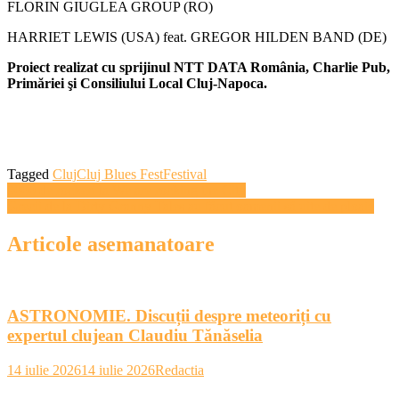
FLORIN GIUGLEA GROUP (RO)
HARRIET LEWIS (USA) feat. GREGOR HILDEN BAND (DE)
Proiect realizat cu sprijinul NTT DATA România, Charlie Pub,
Primăriei şi Consiliului Local Cluj-Napoca.
Tagged
Cluj
Cluj Blues Fest
Festival
Navigare
9000 de rockeri la We are rocking the City
Grecii de la Dirty Granny Tales au făcut oamenii să uite de ploaie
în
articole
Articole asemanatoare
ASTRONOMIE. Discuții despre meteoriți cu
expertul clujean Claudiu Tănăselia
14 iulie 2026
14 iulie 2026
Redactia