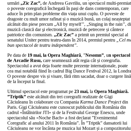
urmări
„Zic Zac”,
de Andreea Gavriliu, un spectacol multi-premiat
o poveste coregrafică închegată în pași de dans contemporan, care
aduce în prim plan probleme din viața unui cuplu. O poveste de
dragoste cu mult umor rafinat și o muzică bună, un colaj neaștepta
alcătuit din piese precum „All by myself’’, „Singing in the rain’’, d
muzică clasică dar şi electronică, muzică de petrecere și cântece
patriotice din comunism.
„Zic Zac”
a primit un premiul special al
senatului Uniter pentru teatru-dans în 2014, premiul pentru
„Cel m
bun spectacol de teatru independent”.
Pe data de
19 mai, la Opera Maghiară
, ”
Nesomn”
, u
n spectacol
de
Arcadie Rusu
,
care seamnează atât regia cât și coregrafia.
Spectacolul a avut deja foarte multe prezențe internaționale, poate
cea mai notabilă fiind în cadrul Big Dance Festival 2012, la Londra
O poveste despre vis și visare, fără ritm sacadat, doar o curgere lin
de la început la final.
Ultimul spectacol este programat pe
23 mai,
la
Opera Maghiară.
”Triptik”
este alcătuit din trei coregrafii realizate de Gigi
Căciuleanu în colaborare cu Compania
Karma Dance Project
din
Paris. Gigi Căciuleanu este cunoscut publicului din România din
cadrul «Întâlnirilor JTI» și de la Festivalul George Enescu, unde
spectacolul său «Noche Bach» a fost declarat ”Evenimentul
Coregrafic al anului 2011 în România”. În ”Triptik” dansatorii lui
Căciuleanu ne vor încânta pe muzica lui Mozart și a compozitorulu