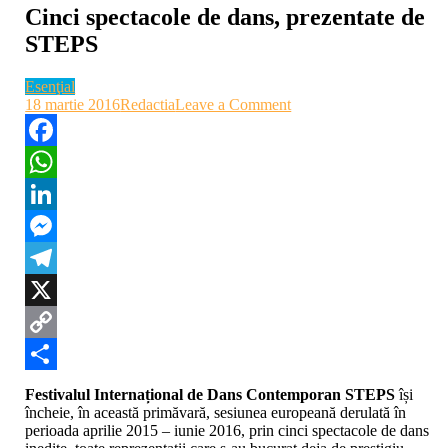
Cinci spectacole de dans, prezentate de
STEPS
Esenţial
on
18 martie 2016
Redactia
Leave a Comment
Cinci
spectacole
de
Facebook
dans,
WhatsApp
prezentate
de
LinkedIn
STEPS
Messenger
Telegram
X
Copy
Link
Partajează
Festivalul Internațional de Dans Contemporan STEPS
își
încheie, în această primăvară, sesiunea europeană derulată în
perioada aprilie 2015 – iunie 2016, prin cinci spectacole de dans