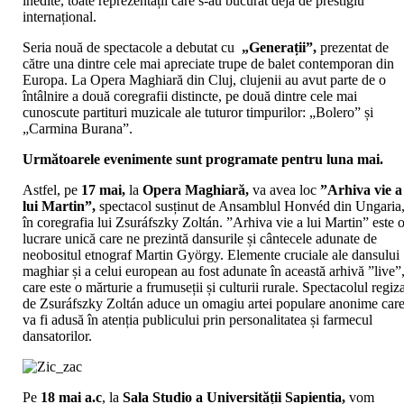
inedite, toate reprezentații care s-au bucurat deja de prestigiu
internațional.
Seria nouă de spectacole a debutat cu
„Generații”,
prezentat de
către una dintre cele mai apreciate trupe de balet contemporan din
Europa. La Opera Maghiară din Cluj, clujenii au avut parte de o
întâlnire a două coregrafii distincte, pe două dintre cele mai
cunoscute partituri muzicale ale tuturor timpurilor: „Bolero” și
„Carmina Burana”.
Următoarele evenimente sunt programate pentru luna mai.
Astfel, pe
17 mai,
la
Opera Maghiară,
va avea loc
”Arhiva vie a
lui Martin”,
spectacol susținut de Ansamblul Honvéd din Ungaria
în coregrafia lui Zsuráfszky Zoltán. ”Arhiva vie a lui Martin” este 
lucrare unică care ne prezintă dansurile și cântecele adunate de
neobositul etnograf Martin György. Elemente cruciale ale dansului
maghiar și a celui european au fost adunate în această arhivă ”live”
care este o mărturie a frumuseții și culturii rurale. Spectacolul regiz
de Zsuráfszky Zoltán aduce un omagiu artei populare anonime car
va fi adusă în atenția publicului prin personalitatea și farmecul
dansatorilor.
Pe
18 mai a.c
, la
Sala Studio a Universității Sapientia,
vom