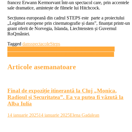
francez Erwann Kermorvant într-un spectacol care, prin accentele
sale dramatice, amintește de filmele lui Hitchcock.
Secțiunea europeană din cadrul STEPS este parte a proiectului
„Legături europene prin cinematografie și dans”, finanțat printr-un
grant oferit de Norvegia, Islanda, Liechtensten și Guvernul
RoQmâniei.
Tagged
dans
spectacole
Steps
Navigare
Ce se întâmplă în a treia săptămână de Focus Atelier 2016
Concert simfonic sub bagheta dirijorului David Crescenzi
în
articole
Articole asemanatoare
Final de expoziție itinerantă la Cluj „Monica,
Radioul și Securitatea”. Ea va putea fi văzută la
Alba Iulia
14 ianuarie 2025
14 ianuarie 2025
Elena Gadalean