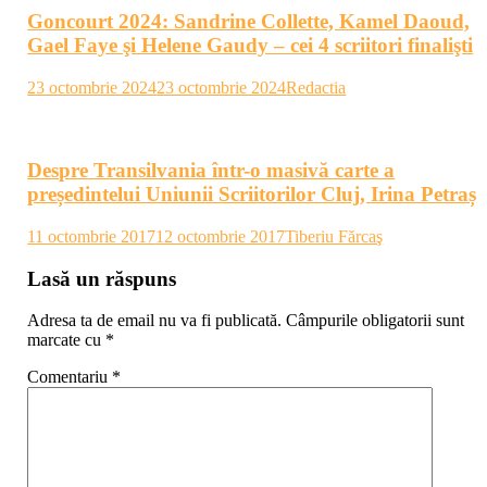
Goncourt 2024: Sandrine Collette, Kamel Daoud,
Gael Faye şi Helene Gaudy – cei 4 scriitori finalişti
23 octombrie 2024
23 octombrie 2024
Redactia
Despre Transilvania într-o masivă carte a
președintelui Uniunii Scriitorilor Cluj, Irina Petraș
11 octombrie 2017
12 octombrie 2017
Tiberiu Fărcaş
Lasă un răspuns
Adresa ta de email nu va fi publicată.
Câmpurile obligatorii sunt
marcate cu
*
Comentariu
*