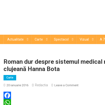
Actualitate
Carte
Spectacol
Vizual
A 7
Roman dur despre sistemul medical r
clujeană Hanna Bota
Carte
Redactia
on
20 ianuarie 2016
Leave a Comment
Roman
dur
despre
Facebook