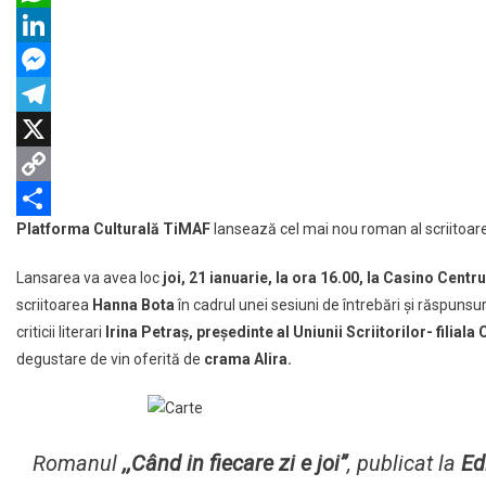
sistemul
WhatsApp
medical
românesc,
LinkedIn
lansat
Messenger
de
Telegram
scriitoarea
clujeană
X
Hanna
Copy
Bota
Platforma Culturală TiMAF
lansează
cel mai nou roman al scriitoar
Link
Partajează
Lansarea va avea loc
joi, 21 ianuarie, la ora 16.00, la Casino Cent
scriitoarea
Hanna Bota
în cadrul unei sesiuni de întrebări şi răspunsur
criticii literari
Irina Petraș, preşedinte al Uniunii Scriitorilor- filiala 
degustare de vin oferită de
crama
Alira.
Romanul
,,
Când in fiecare zi e joi
”
,
publicat la
Ed