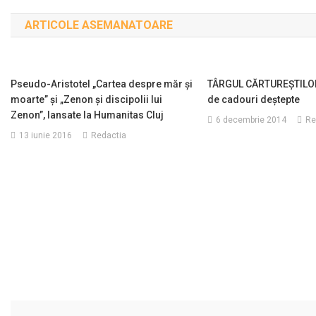
în
ARTICOLE ASEMANATOARE
articole
Pseudo-Aristotel „Cartea despre măr și
TÂRGUL CĂRTUREȘTILOR
moarte” și „Zenon și discipolii lui
de cadouri deștepte
Zenon”, lansate la Humanitas Cluj
6 decembrie 2014
Re
13 iunie 2016
Redactia