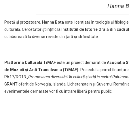
Hanna B
Poetă şi prozatoare,
Hanna Bota
este licenţiată în teologie și filologi
culturală. Cercetător ştiinţific la
Institutul de Istorie Orală din cadru
colaborează la diverse reviste din ţară şi străinătate.
Platforma Culturală TiMAF
este un proiect demarat de
Asociația S
de Muzică și Artă Transilvania (TiMAF).
Proiectul a primit finanțar
PA17/RO13
„Promovarea diversității în cultură și artă în cadrul Patrimon
GRANT oferit de Norvegia, Islanda, Lichetenstein și Guvernul Românie
evenimentele demarate vor fi cu intrare liberă pentru public.